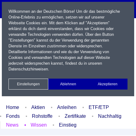
Willkommen an der Deutschen Börse! Um dir das bestmögliche
Online-Erlebnis zu ermöglichen, setzen wir auf unserer
Webseite Cookies ein. Mit dem Klicken auf "Akzeptieren"
erklärst du dich damit einverstanden, dass wir Cookies oder
verwandte Technologien verwenden dürfen. Über den Button
"Einstellungen" kannst du der Verwendung der genannten
Dienste im Einzelnen zustimmen oder widersprechen.
Detaillierte Informationen und wie du der Verwendung von
Cookies und verwandten Technologien auf dieser Website
Name / WKN / ISIN / Kürzel
jederzeit widersprechen kannst, findest du in unseren
Datenschutzhinweisen
.
Newsletter
Kontakt
English
Einstellungen
Ablehnen
Akzeptieren
Xetra Realtime
Watchlist
Portfolio
Login
Home
Aktien
Anleihen
ETF/ETP
Fonds
Rohstoffe
Zertifikate
Nachhaltig
News
Wissen
Einstieg