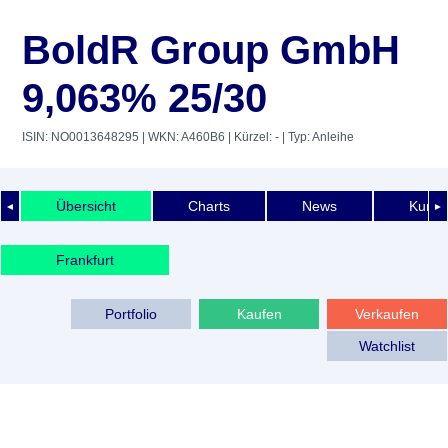
BoldR Group GmbH
9,063% 25/30
ISIN: NO0013648295
| WKN: A460B6
| Kürzel: -
| Typ: Anleihe
Übersicht
Charts
News
Kurshi
◄
►
Frankfurt
Portfolio
Kaufen
Verkaufen
Watchlist