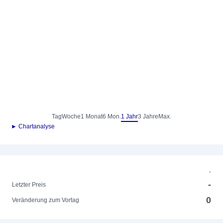
Tag
Woche
1 Monat
6 Mon.
1 Jahr
3 Jahre
Max.
► Chartanalyse
-
-
Letzter Preis
0
Veränderung zum Vortag