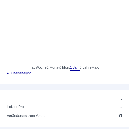
Tag
Woche
1 Monat
6 Mon.
1 Jahr
3 Jahre
Max.
► Chartanalyse
-
-
Letzter Preis
0
Veränderung zum Vortag