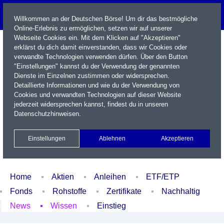
Willkommen an der Deutschen Börse! Um dir das bestmögliche
Online-Erlebnis zu ermöglichen, setzen wir auf unserer
Webseite Cookies ein. Mit dem Klicken auf "Akzeptieren"
erklärst du dich damit einverstanden, dass wir Cookies oder
verwandte Technologien verwenden dürfen. Über den Button
"Einstellungen" kannst du der Verwendung der genannten
Dienste im Einzelnen zustimmen oder widersprechen.
Detaillierte Informationen und wie du der Verwendung von
Cookies und verwandten Technologien auf dieser Website
Name / WKN / ISIN / Kürzel
jederzeit widersprechen kannst, findest du in unseren
Datenschutzhinweisen
.
Newsletter
Kontakt
English
Einstellungen
Ablehnen
Akzeptieren
Xetra Realtime
Watchlist
Portfolio
Login
Home
Aktien
Anleihen
ETF/ETP
Fonds
Rohstoffe
Zertifikate
Nachhaltig
News
Wissen
Einstieg