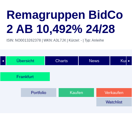
Remagruppen BidCo
2 AB 10,492% 24/28
ISIN: NO0013262378
| WKN: A3L7JX
| Kürzel: -
| Typ: Anleihe
Übersicht
Charts
News
Kurshi
◄
►
Frankfurt
Portfolio
Kaufen
Verkaufen
Watchlist