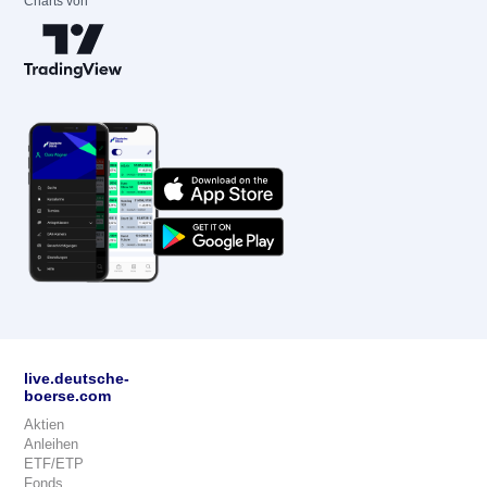
Charts von
live.deutsche-
boerse.com
Aktien
Anleihen
ETF/ETP
Fonds