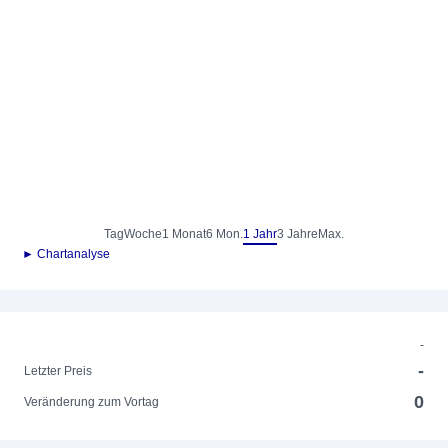
Tag
Woche
1 Monat
6 Mon.
1 Jahr
3 Jahre
Max.
► Chartanalyse
-
-
Letzter Preis
0
Veränderung zum Vortag