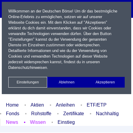
Willkommen an der Deutschen Börse! Um dir das bestmögliche
Online-Erlebnis zu ermöglichen, setzen wir auf unserer
Webseite Cookies ein. Mit dem Klicken auf "Akzeptieren"
erklärst du dich damit einverstanden, dass wir Cookies oder
verwandte Technologien verwenden dürfen. Über den Button
"Einstellungen" kannst du der Verwendung der genannten
Dienste im Einzelnen zustimmen oder widersprechen.
Detaillierte Informationen und wie du der Verwendung von
Cookies und verwandten Technologien auf dieser Website
Name / WKN / ISIN / Kürzel
jederzeit widersprechen kannst, findest du in unseren
Datenschutzhinweisen
.
Newsletter
Kontakt
English
Einstellungen
Ablehnen
Akzeptieren
Xetra Realtime
Watchlist
Portfolio
Login
Home
Aktien
Anleihen
ETF/ETP
Fonds
Rohstoffe
Zertifikate
Nachhaltig
News
Wissen
Einstieg