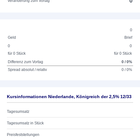
0
Veränderung zum Vortag
0
Geld
Brief
0
0
für 0 Stück
für 0 Stück
Differenz zum Vortag
0 / 0%
Spread absolut / relativ
0 / 0%
Kursinformationen Niederlande, Königreich der 2,5% 12/33
Tagesumsatz
Tagesumsatz in Stück
Preisfeststellungen