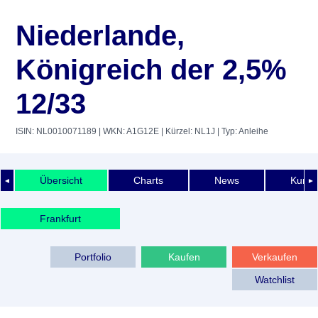
Niederlande,
Königreich der 2,5%
12/33
ISIN: NL0010071189
| WKN: A1G12E
| Kürzel: NL1J
| Typ: Anleihe
Übersicht
Charts
News
Kurshi
◄
►
Frankfurt
Portfolio
Kaufen
Verkaufen
Watchlist