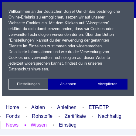
Willkommen an der Deutschen Börse! Um dir das bestmögliche
Online-Erlebnis zu ermöglichen, setzen wir auf unserer
Webseite Cookies ein. Mit dem Klicken auf "Akzeptieren"
erklärst du dich damit einverstanden, dass wir Cookies oder
verwandte Technologien verwenden dürfen. Über den Button
"Einstellungen" kannst du der Verwendung der genannten
Dienste im Einzelnen zustimmen oder widersprechen.
Detaillierte Informationen und wie du der Verwendung von
Cookies und verwandten Technologien auf dieser Website
Name / WKN / ISIN / Kürzel
jederzeit widersprechen kannst, findest du in unseren
Datenschutzhinweisen
.
Newsletter
Kontakt
English
Einstellungen
Ablehnen
Akzeptieren
Xetra Realtime
Watchlist
Portfolio
Login
Home
Aktien
Anleihen
ETF/ETP
Fonds
Rohstoffe
Zertifikate
Nachhaltig
News
Wissen
Einstieg