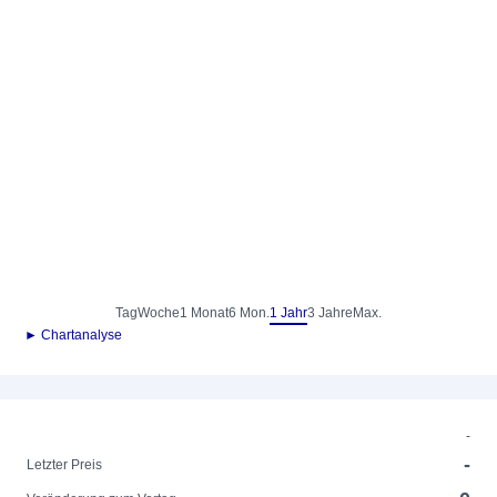
Tag
Woche
1 Monat
6 Mon.
1 Jahr
3 Jahre
Max.
► Chartanalyse
-
-
Letzter Preis