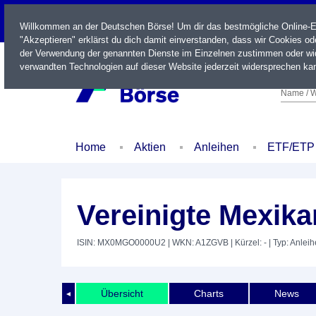
LIVE
Willkommen an der Deutschen Börse! Um dir das bestmögliche Online-Erl
"Akzeptieren" erklärst du dich damit einverstanden, dass wir Cookies o
der Verwendung der genannten Dienste im Einzelnen zustimmen oder wid
verwandten Technologien auf dieser Website jederzeit widersprechen kan
Name / W
Home
Aktien
Anleihen
ETF/ETP
Vereinigte Mexika
ISIN: MX0MGO0000U2
| WKN: A1ZGVB
| Kürzel: -
| Typ: Anleih
Übersicht
Charts
News
◄