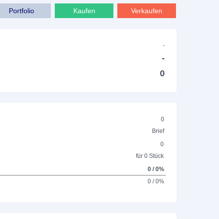
Portfolio
Kaufen
Verkaufen
-
-
0
0
Brief
0
für 0 Stück
0 / 0%
0 / 0%