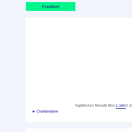
Frankfurt
Tag
Woche
1 Monat
6 Mon.
1 Jahr
3 J
► Chartanalyse