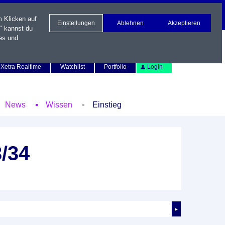
m Klicken auf
Einstellungen
Ablehnen
Akzeptieren
" kannst du
es und
Newsletter
Kontakt
English
Xetra Realtime
Watchlist
Portfolio
Login
News
Wissen
Einstieg
/34
►