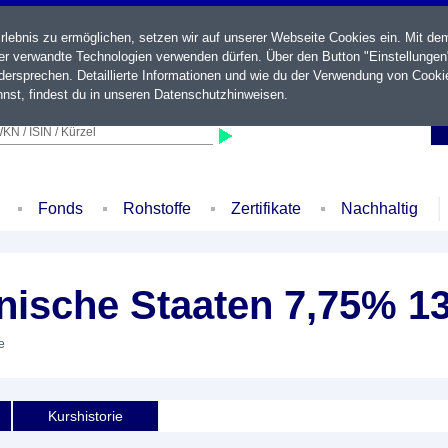
ebnis zu ermöglichen, setzen wir auf unserer Webseite Cookies ein. Mit de
der verwandte Technologien verwenden dürfen. Über den Button "Einstellungen
ersprechen. Detaillierte Informationen und wie du der Verwendung von Cooki
nst, findest du in unseren
Datenschutzhinweisen
.
KN / ISIN / Kürzel
Fonds
Rohstoffe
Zertifikate
Nachhaltig
nische Staaten 7,75% 13
e
Kurshistorie