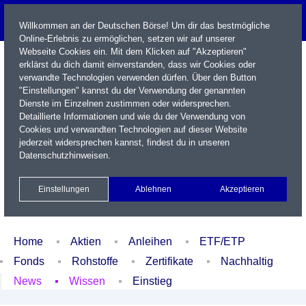
Willkommen an der Deutschen Börse! Um dir das bestmögliche
Online-Erlebnis zu ermöglichen, setzen wir auf unserer
Webseite Cookies ein. Mit dem Klicken auf "Akzeptieren"
erklärst du dich damit einverstanden, dass wir Cookies oder
verwandte Technologien verwenden dürfen. Über den Button
"Einstellungen" kannst du der Verwendung der genannten
Dienste im Einzelnen zustimmen oder widersprechen.
Detaillierte Informationen und wie du der Verwendung von
Cookies und verwandten Technologien auf dieser Website
Name / WKN / ISIN / Kürzel
jederzeit widersprechen kannst, findest du in unseren
Datenschutzhinweisen
.
Newsletter
Kontakt
English
Einstellungen
Ablehnen
Akzeptieren
Xetra Realtime
Watchlist
Portfolio
Login
Home
Aktien
Anleihen
ETF/ETP
Fonds
Rohstoffe
Zertifikate
Nachhaltig
News
Wissen
Einstieg