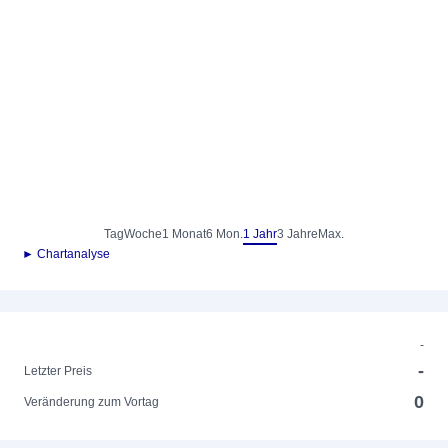
Tag
Woche
1 Monat
6 Mon.
1 Jahr
3 Jahre
Max.
► Chartanalyse
-
-
Letzter Preis
0
Veränderung zum Vortag