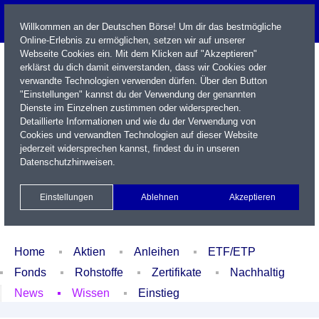
Willkommen an der Deutschen Börse! Um dir das bestmögliche
Online-Erlebnis zu ermöglichen, setzen wir auf unserer
Webseite Cookies ein. Mit dem Klicken auf "Akzeptieren"
erklärst du dich damit einverstanden, dass wir Cookies oder
verwandte Technologien verwenden dürfen. Über den Button
"Einstellungen" kannst du der Verwendung der genannten
Dienste im Einzelnen zustimmen oder widersprechen.
Detaillierte Informationen und wie du der Verwendung von
Cookies und verwandten Technologien auf dieser Website
Name / WKN / ISIN / Kürzel
jederzeit widersprechen kannst, findest du in unseren
Datenschutzhinweisen
.
Newsletter
Kontakt
English
Einstellungen
Ablehnen
Akzeptieren
Xetra Realtime
Watchlist
Portfolio
Login
Home
Aktien
Anleihen
ETF/ETP
Fonds
Rohstoffe
Zertifikate
Nachhaltig
News
Wissen
Einstieg