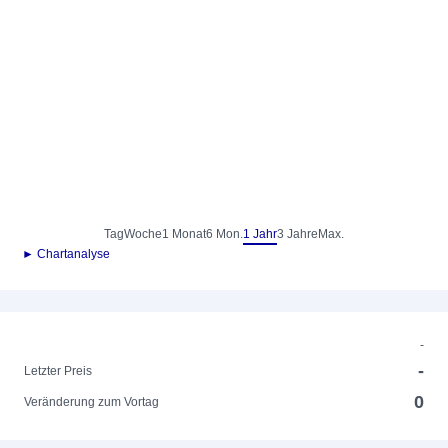
Tag
Woche
1 Monat
6 Mon.
1 Jahr
3 Jahre
Max.
► Chartanalyse
-
-
Letzter Preis
0
Veränderung zum Vortag