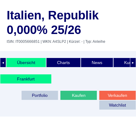
Italien, Republik
0,000% 25/26
ISIN: IT0005666851
| WKN: A4SLP2
| Kürzel: -
| Typ: Anleihe
Übersicht
Charts
News
Kurshi
◄
►
Frankfurt
Portfolio
Kaufen
Verkaufen
Watchlist