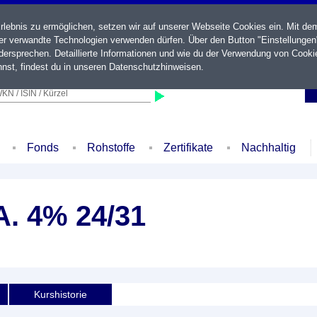
ebnis zu ermöglichen, setzen wir auf unserer Webseite Cookies ein. Mit de
der verwandte Technologien verwenden dürfen. Über den Button "Einstellungen
ersprechen. Detaillierte Informationen und wie du der Verwendung von Cooki
nst, findest du in unseren
Datenschutzhinweisen
.
KN / ISIN / Kürzel
Fonds
Rohstoffe
Zertifikate
Nachhaltig
. 4% 24/31
Kurshistorie