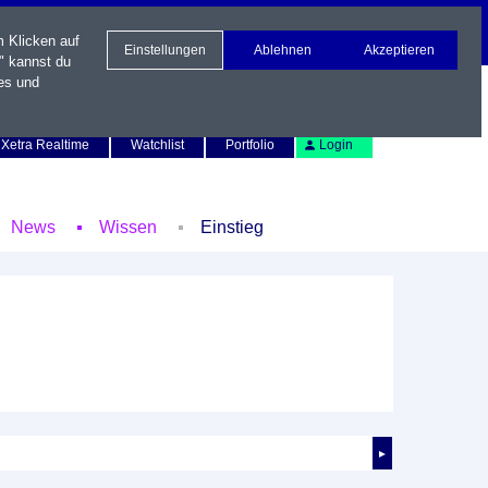
m Klicken auf
Einstellungen
Ablehnen
Akzeptieren
" kannst du
es und
Newsletter
Kontakt
English
Xetra Realtime
Watchlist
Portfolio
Login
News
Wissen
Einstieg
►