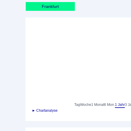
Frankfurt
Tag
Woche
1 Monat
6 Mon.
1 Jahr
3 J
► Chartanalyse