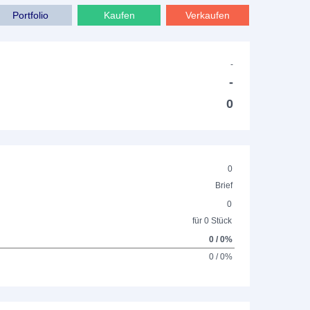
Portfolio
Kaufen
Verkaufen
-
-
0
0
Brief
0
für 0 Stück
0 / 0%
0 / 0%