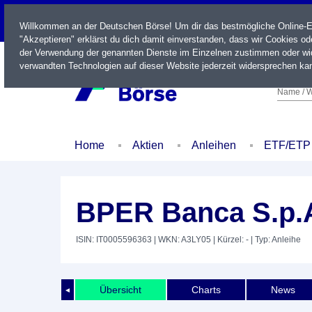
LIVE
Willkommen an der Deutschen Börse! Um dir das bestmögliche Online-Erl
"Akzeptieren" erklärst du dich damit einverstanden, dass wir Cookies o
der Verwendung der genannten Dienste im Einzelnen zustimmen oder wid
verwandten Technologien auf dieser Website jederzeit widersprechen kan
Name / W
Home
Aktien
Anleihen
ETF/ETP
BPER Banca S.p.A
ISIN: IT0005596363
| WKN: A3LY05
| Kürzel: -
| Typ: Anleihe
Übersicht
Charts
News
◄