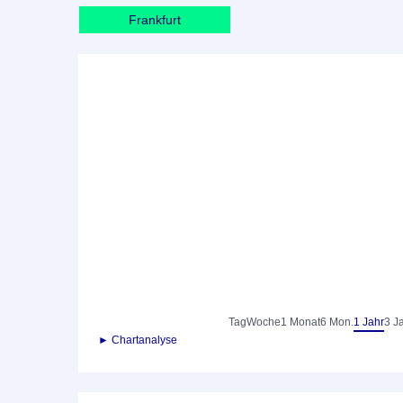
Frankfurt
Tag
Woche
1 Monat
6 Mon.
1 Jahr
3 J
► Chartanalyse