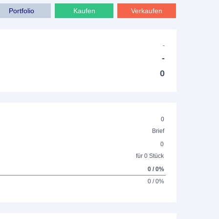
Portfolio
Kaufen
Verkaufen
-
-
0
0
Brief
0
für 0 Stück
0 / 0%
0 / 0%