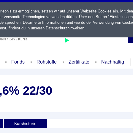
ebnis zu ermöglichen, setzen wir auf unserer Webseite Cookies ein. Mit de
der verwandte Technologien verwenden dürfen. Über den Button "Einstellungen
ersprechen. Detaillierte Informationen und wie du der Verwendung von Cooki
nst, findest du in unseren
Datenschutzhinweisen
.
KN / ISIN / Kürzel
Fonds
Rohstoffe
Zertifikate
Nachhaltig
1,6% 22/30
Kurshistorie