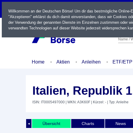
LIVE
Willkommen an der Deutschen Börse! Um dir das bestmögliche Online-Erl
"Akzeptieren" erklärst du dich damit einverstanden, dass wir Cookies o
der Verwendung der genannten Dienste im Einzelnen zustimmen oder wid
verwandten Technologien auf dieser Website jederzeit widersprechen kan
Name / W
Home
Aktien
Anleihen
ETF/ETP
Italien, Republik 
ISIN: IT0005497000
| WKN: A3K60F
| Kürzel: -
| Typ: Anleihe
Übersicht
Charts
News
◄