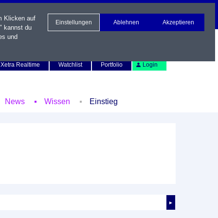
m Klicken auf
Einstellungen
Ablehnen
Akzeptieren
" kannst du
es und
Newsletter
Kontakt
English
Xetra Realtime
Watchlist
Portfolio
Login
News
Wissen
Einstieg
►