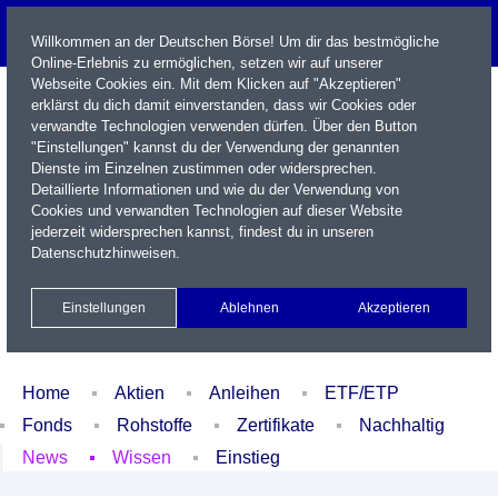
Willkommen an der Deutschen Börse! Um dir das bestmögliche
Online-Erlebnis zu ermöglichen, setzen wir auf unserer
Webseite Cookies ein. Mit dem Klicken auf "Akzeptieren"
erklärst du dich damit einverstanden, dass wir Cookies oder
verwandte Technologien verwenden dürfen. Über den Button
"Einstellungen" kannst du der Verwendung der genannten
Dienste im Einzelnen zustimmen oder widersprechen.
Detaillierte Informationen und wie du der Verwendung von
Cookies und verwandten Technologien auf dieser Website
Name / WKN / ISIN / Kürzel
jederzeit widersprechen kannst, findest du in unseren
Datenschutzhinweisen
.
Newsletter
Kontakt
English
Einstellungen
Ablehnen
Akzeptieren
Xetra Realtime
Watchlist
Portfolio
Login
Home
Aktien
Anleihen
ETF/ETP
Fonds
Rohstoffe
Zertifikate
Nachhaltig
News
Wissen
Einstieg