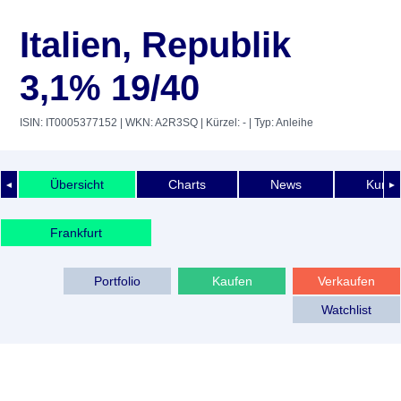
Italien, Republik
3,1% 19/40
ISIN: IT0005377152
| WKN: A2R3SQ
| Kürzel: -
| Typ: Anleihe
Übersicht
Charts
News
Kurshi
◄
►
Frankfurt
Portfolio
Kaufen
Verkaufen
Watchlist