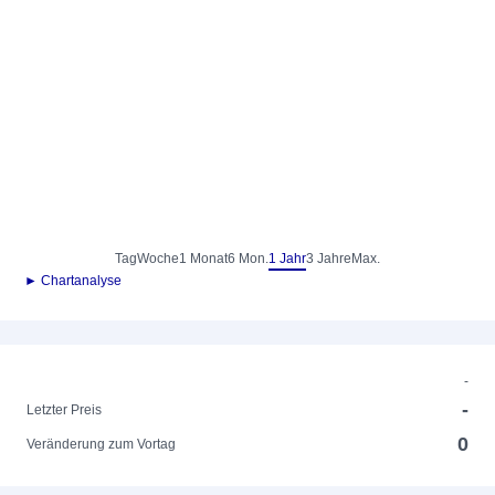
Tag
Woche
1 Monat
6 Mon.
1 Jahr
3 Jahre
Max.
► Chartanalyse
-
-
Letzter Preis
0
Veränderung zum Vortag