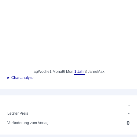
Tag
Woche
1 Monat
6 Mon.
1 Jahr
3 Jahre
Max.
► Chartanalyse
-
-
Letzter Preis
0
Veränderung zum Vortag