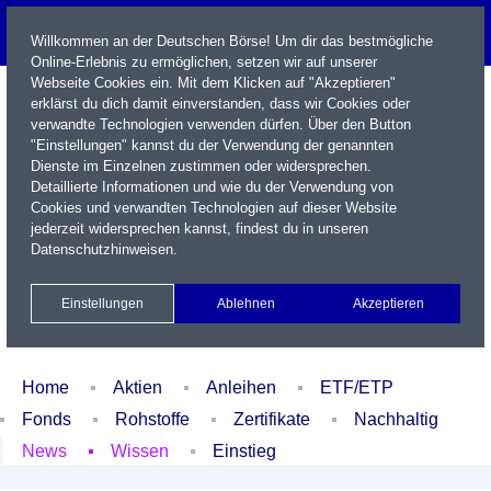
Willkommen an der Deutschen Börse! Um dir das bestmögliche
Online-Erlebnis zu ermöglichen, setzen wir auf unserer
Webseite Cookies ein. Mit dem Klicken auf "Akzeptieren"
erklärst du dich damit einverstanden, dass wir Cookies oder
verwandte Technologien verwenden dürfen. Über den Button
"Einstellungen" kannst du der Verwendung der genannten
Dienste im Einzelnen zustimmen oder widersprechen.
Detaillierte Informationen und wie du der Verwendung von
Cookies und verwandten Technologien auf dieser Website
Name / WKN / ISIN / Kürzel
jederzeit widersprechen kannst, findest du in unseren
Datenschutzhinweisen
.
Newsletter
Kontakt
English
Einstellungen
Ablehnen
Akzeptieren
Xetra Realtime
Watchlist
Portfolio
Login
Home
Aktien
Anleihen
ETF/ETP
Fonds
Rohstoffe
Zertifikate
Nachhaltig
News
Wissen
Einstieg