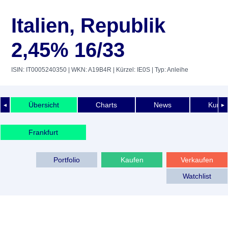
Italien, Republik
2,45% 16/33
ISIN: IT0005240350
| WKN: A19B4R
| Kürzel: IE0S
| Typ: Anleihe
Übersicht
Charts
News
Kurshi
◄
►
Frankfurt
Portfolio
Kaufen
Verkaufen
Watchlist