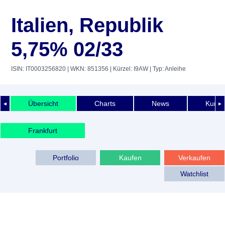
Italien, Republik
5,75% 02/33
ISIN: IT0003256820
| WKN: 851356
| Kürzel: I9AW
| Typ: Anleihe
Übersicht
Charts
News
Kurshi
◄
►
Frankfurt
Portfolio
Kaufen
Verkaufen
Watchlist