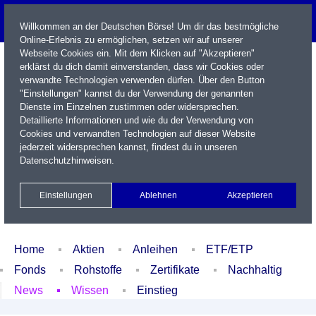
Willkommen an der Deutschen Börse! Um dir das bestmögliche
Online-Erlebnis zu ermöglichen, setzen wir auf unserer
Webseite Cookies ein. Mit dem Klicken auf "Akzeptieren"
erklärst du dich damit einverstanden, dass wir Cookies oder
verwandte Technologien verwenden dürfen. Über den Button
"Einstellungen" kannst du der Verwendung der genannten
Dienste im Einzelnen zustimmen oder widersprechen.
Detaillierte Informationen und wie du der Verwendung von
Cookies und verwandten Technologien auf dieser Website
Name / WKN / ISIN / Kürzel
jederzeit widersprechen kannst, findest du in unseren
Datenschutzhinweisen
.
Newsletter
Kontakt
English
Einstellungen
Ablehnen
Akzeptieren
Xetra Realtime
Watchlist
Portfolio
Login
Home
Aktien
Anleihen
ETF/ETP
Fonds
Rohstoffe
Zertifikate
Nachhaltig
News
Wissen
Einstieg