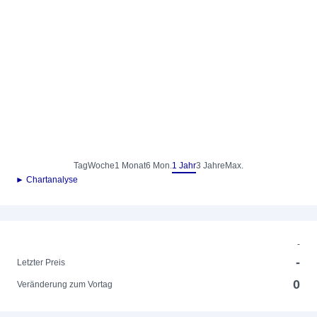
Tag
Woche
1 Monat
6 Mon.
1 Jahr
3 Jahre
Max.
► Chartanalyse
-
-
Letzter Preis
0
Veränderung zum Vortag