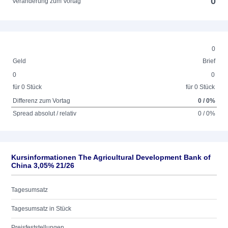
0
Veränderung zum Vortag
0
Geld
Brief
0
0
für 0 Stück
für 0 Stück
Differenz zum Vortag
0 / 0%
Spread absolut / relativ
0 / 0%
Kursinformationen The Agricultural Development Bank of
China 3,05% 21/26
Tagesumsatz
Tagesumsatz in Stück
Preisfeststellungen