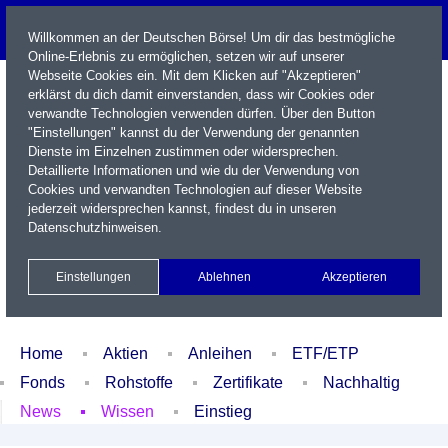
Willkommen an der Deutschen Börse! Um dir das bestmögliche
Online-Erlebnis zu ermöglichen, setzen wir auf unserer
Webseite Cookies ein. Mit dem Klicken auf "Akzeptieren"
erklärst du dich damit einverstanden, dass wir Cookies oder
verwandte Technologien verwenden dürfen. Über den Button
"Einstellungen" kannst du der Verwendung der genannten
Dienste im Einzelnen zustimmen oder widersprechen.
Detaillierte Informationen und wie du der Verwendung von
Cookies und verwandten Technologien auf dieser Website
Name / WKN / ISIN / Kürzel
jederzeit widersprechen kannst, findest du in unseren
Datenschutzhinweisen
.
Newsletter
Kontakt
English
Einstellungen
Ablehnen
Akzeptieren
Xetra Realtime
Watchlist
Portfolio
Login
Home
Aktien
Anleihen
ETF/ETP
Fonds
Rohstoffe
Zertifikate
Nachhaltig
News
Wissen
Einstieg