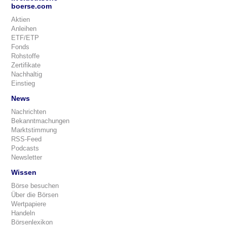
boerse.com
Aktien
Anleihen
ETF/ETP
Fonds
Rohstoffe
Zertifikate
Nachhaltig
Einstieg
News
Nachrichten
Bekanntmachungen
Marktstimmung
RSS-Feed
Podcasts
Newsletter
Wissen
Börse besuchen
Über die Börsen
Wertpapiere
Handeln
Börsenlexikon