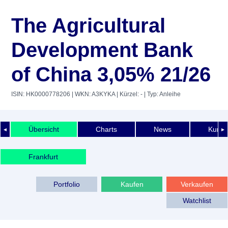
The Agricultural
Development Bank
of China 3,05% 21/26
ISIN: HK0000778206
| WKN: A3KYKA
| Kürzel: -
| Typ: Anleihe
Übersicht
Charts
News
Kurshi
◄
►
Frankfurt
Portfolio
Kaufen
Verkaufen
Watchlist