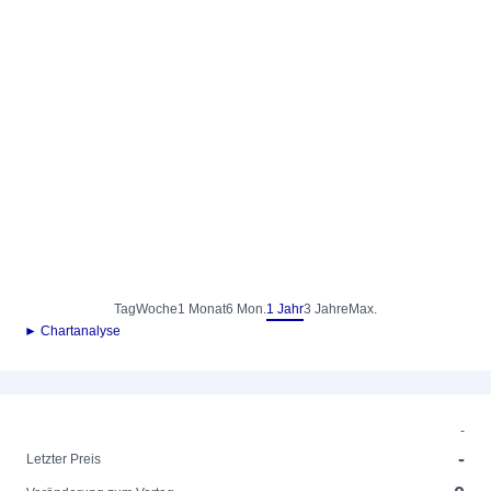
Tag
Woche
1 Monat
6 Mon.
1 Jahr
3 Jahre
Max.
► Chartanalyse
-
-
Letzter Preis