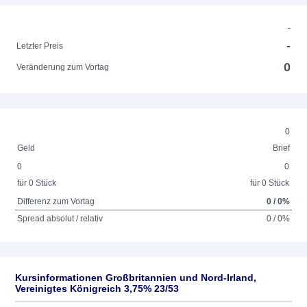
-
-
Letzter Preis
0
Veränderung zum Vortag
0
Geld
Brief
0
0
für 0 Stück
für 0 Stück
Differenz zum Vortag
0 / 0%
Spread absolut / relativ
0 / 0%
Kursinformationen Großbritannien und Nord-Irland,
Vereinigtes Königreich 3,75% 23/53