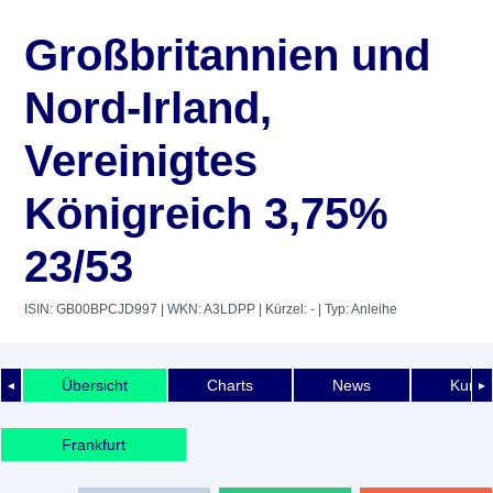
Großbritannien und
Nord-Irland,
Vereinigtes
Königreich 3,75%
23/53
ISIN: GB00BPCJD997
| WKN: A3LDPP
| Kürzel: -
| Typ: Anleihe
Übersicht
Charts
News
Kurshi
◄
►
Frankfurt