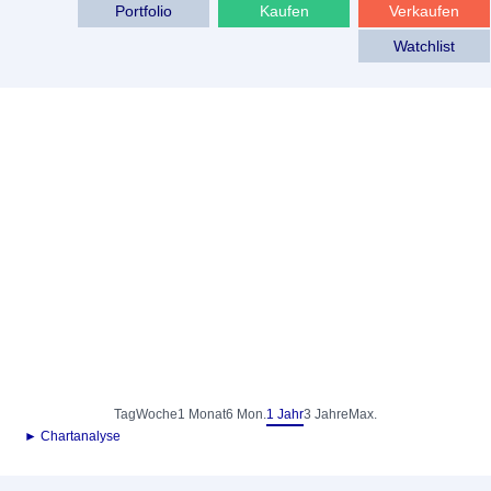
Portfolio
Kaufen
Verkaufen
Watchlist
Tag
Woche
1 Monat
6 Mon.
1 Jahr
3 Jahre
Max.
► Chartanalyse