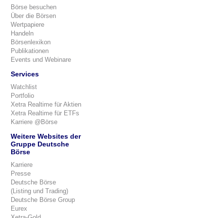
Börse besuchen
Über die Börsen
Wertpapiere
Handeln
Börsenlexikon
Publikationen
Events und Webinare
Services
Watchlist
Portfolio
Xetra Realtime für Aktien
Xetra Realtime für ETFs
Karriere @Börse
Weitere Websites der
Gruppe Deutsche
Börse
Karriere
Presse
Deutsche Börse
(Listing und Trading)
Deutsche Börse Group
Eurex
Xetra-Gold