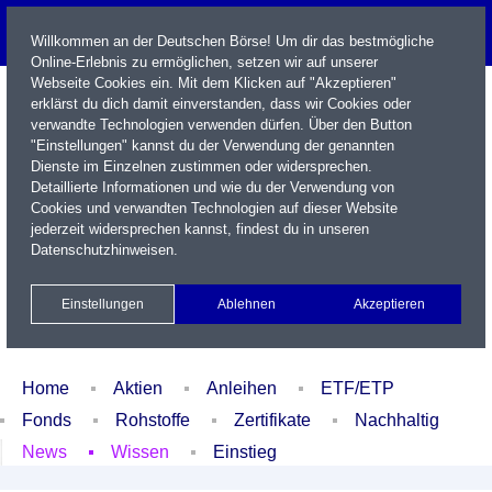
Willkommen an der Deutschen Börse! Um dir das bestmögliche
Online-Erlebnis zu ermöglichen, setzen wir auf unserer
Webseite Cookies ein. Mit dem Klicken auf "Akzeptieren"
erklärst du dich damit einverstanden, dass wir Cookies oder
verwandte Technologien verwenden dürfen. Über den Button
"Einstellungen" kannst du der Verwendung der genannten
Dienste im Einzelnen zustimmen oder widersprechen.
Detaillierte Informationen und wie du der Verwendung von
Cookies und verwandten Technologien auf dieser Website
Name / WKN / ISIN / Kürzel
jederzeit widersprechen kannst, findest du in unseren
Datenschutzhinweisen
.
Newsletter
Kontakt
English
Einstellungen
Ablehnen
Akzeptieren
Xetra Realtime
Watchlist
Portfolio
Login
Home
Aktien
Anleihen
ETF/ETP
Fonds
Rohstoffe
Zertifikate
Nachhaltig
News
Wissen
Einstieg