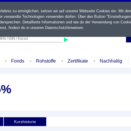
ebnis zu ermöglichen, setzen wir auf unserer Webseite Cookies ein. Mit de
der verwandte Technologien verwenden dürfen. Über den Button "Einstellungen
ersprechen. Detaillierte Informationen und wie du der Verwendung von Cooki
nst, findest du in unseren
Datenschutzhinweisen
.
KN / ISIN / Kürzel
Fonds
Rohstoffe
Zertifikate
Nachhaltig
5%
Kurshistorie