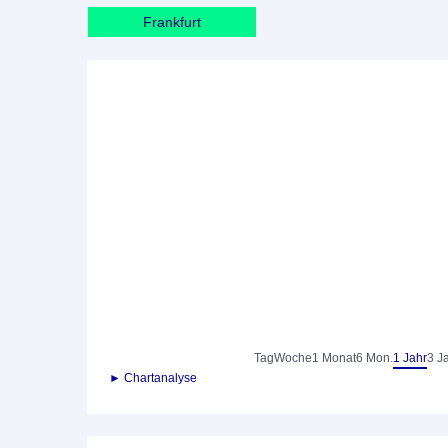
Frankfurt
Tag
Woche
1 Monat
6 Mon.
1 Jahr
3 J
► Chartanalyse