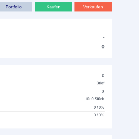
Portfolio
Kaufen
Verkaufen
-
-
0
0
Brief
0
für 0 Stück
0 / 0%
0 / 0%