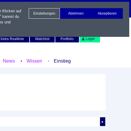
m Klicken auf
Einstellungen
Ablehnen
Akzeptieren
" kannst du
es und
Newsletter
Kontakt
English
Xetra Realtime
Watchlist
Portfolio
Login
News
Wissen
Einstieg
►