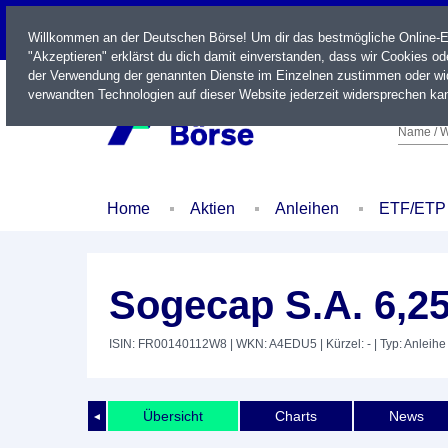
LIVE
Willkommen an der Deutschen Börse! Um dir das bestmögliche Online-Erl
"Akzeptieren" erklärst du dich damit einverstanden, dass wir Cookies o
der Verwendung der genannten Dienste im Einzelnen zustimmen oder wid
verwandten Technologien auf dieser Website jederzeit widersprechen kan
Name / W
Home
Aktien
Anleihen
ETF/ETP
Sogecap S.A. 6,2
ISIN: FR00140112W8
| WKN: A4EDU5
| Kürzel: -
| Typ: Anleihe
Übersicht
Charts
News
◄