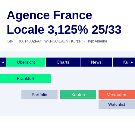
Agence France
Locale 3,125% 25/33
ISIN: FR001400ZPA4
| WKN: A4EA8N
| Kürzel: -
| Typ: Anleihe
Übersicht
Charts
News
Kurshi
◄
►
Frankfurt
Portfolio
Kaufen
Verkaufen
Watchlist