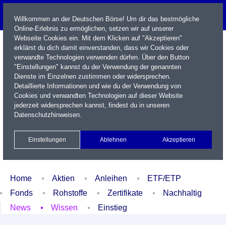
Willkommen an der Deutschen Börse! Um dir das bestmögliche
Online-Erlebnis zu ermöglichen, setzen wir auf unserer
Webseite Cookies ein. Mit dem Klicken auf "Akzeptieren"
erklärst du dich damit einverstanden, dass wir Cookies oder
verwandte Technologien verwenden dürfen. Über den Button
"Einstellungen" kannst du der Verwendung der genannten
Dienste im Einzelnen zustimmen oder widersprechen.
Detaillierte Informationen und wie du der Verwendung von
Cookies und verwandten Technologien auf dieser Website
Name / WKN / ISIN / Kürzel
jederzeit widersprechen kannst, findest du in unseren
Datenschutzhinweisen
.
Newsletter
Kontakt
English
Einstellungen
Ablehnen
Akzeptieren
Xetra Realtime
Watchlist
Portfolio
Login
Home
Aktien
Anleihen
ETF/ETP
Fonds
Rohstoffe
Zertifikate
Nachhaltig
News
Wissen
Einstieg