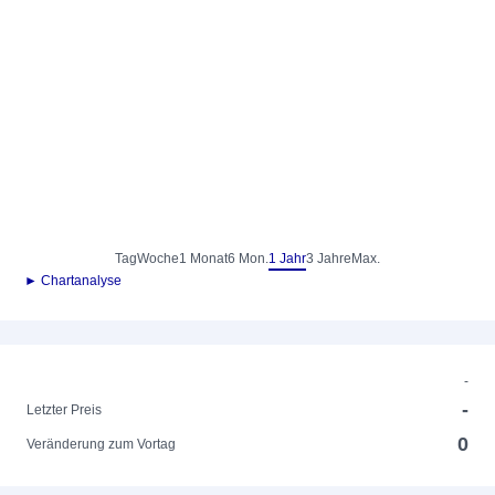
Tag
Woche
1 Monat
6 Mon.
1 Jahr
3 Jahre
Max.
► Chartanalyse
-
-
Letzter Preis
0
Veränderung zum Vortag