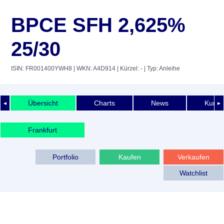
BPCE SFH 2,625%
25/30
ISIN: FR001400YWH8
| WKN: A4D914
| Kürzel: -
| Typ: Anleihe
Übersicht
Charts
News
Kurshi
◄
►
Frankfurt
Portfolio
Kaufen
Verkaufen
Watchlist