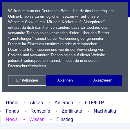
Willkommen an der Deutschen Börse! Um dir das bestmögliche
Online-Erlebnis zu ermöglichen, setzen wir auf unserer
Webseite Cookies ein. Mit dem Klicken auf "Akzeptieren"
erklärst du dich damit einverstanden, dass wir Cookies oder
verwandte Technologien verwenden dürfen. Über den Button
"Einstellungen" kannst du der Verwendung der genannten
Dienste im Einzelnen zustimmen oder widersprechen.
Detaillierte Informationen und wie du der Verwendung von
Cookies und verwandten Technologien auf dieser Website
Name / WKN / ISIN / Kürzel
jederzeit widersprechen kannst, findest du in unseren
Datenschutzhinweisen
.
Newsletter
Kontakt
English
Einstellungen
Ablehnen
Akzeptieren
Xetra Realtime
Watchlist
Portfolio
Login
Home
Aktien
Anleihen
ETF/ETP
Fonds
Rohstoffe
Zertifikate
Nachhaltig
News
Wissen
Einstieg