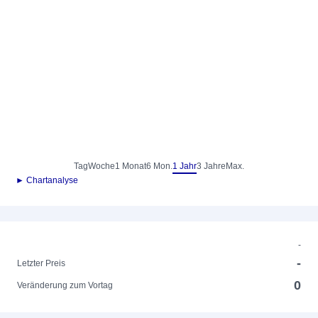
Tag
Woche
1 Monat
6 Mon.
1 Jahr
3 Jahre
Max.
► Chartanalyse
-
-
Letzter Preis
0
Veränderung zum Vortag