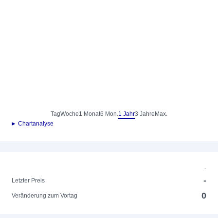
Tag
Woche
1 Monat
6 Mon.
1 Jahr
3 Jahre
Max.
► Chartanalyse
-
-
Letzter Preis
0
Veränderung zum Vortag