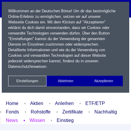
Willkommen an der Deutschen Börse! Um dir das bestmögliche
Online-Erlebnis zu ermöglichen, setzen wir auf unserer
Webseite Cookies ein. Mit dem Klicken auf "Akzeptieren"
erklärst du dich damit einverstanden, dass wir Cookies oder
verwandte Technologien verwenden dürfen. Über den Button
"Einstellungen" kannst du der Verwendung der genannten
Dienste im Einzelnen zustimmen oder widersprechen.
Detaillierte Informationen und wie du der Verwendung von
Cookies und verwandten Technologien auf dieser Website
Name / WKN / ISIN / Kürzel
jederzeit widersprechen kannst, findest du in unseren
Datenschutzhinweisen
.
Newsletter
Kontakt
English
Einstellungen
Ablehnen
Akzeptieren
Xetra Realtime
Watchlist
Portfolio
Login
Home
Aktien
Anleihen
ETF/ETP
Fonds
Rohstoffe
Zertifikate
Nachhaltig
News
Wissen
Einstieg