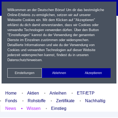
Willkommen an der Deutschen Börse! Um dir das bestmögliche
Online-Erlebnis zu ermöglichen, setzen wir auf unserer
Webseite Cookies ein. Mit dem Klicken auf "Akzeptieren"
erklärst du dich damit einverstanden, dass wir Cookies oder
verwandte Technologien verwenden dürfen. Über den Button
"Einstellungen" kannst du der Verwendung der genannten
Dienste im Einzelnen zustimmen oder widersprechen.
Detaillierte Informationen und wie du der Verwendung von
Cookies und verwandten Technologien auf dieser Website
Name / WKN / ISIN / Kürzel
jederzeit widersprechen kannst, findest du in unseren
Datenschutzhinweisen
.
Newsletter
Kontakt
English
Einstellungen
Ablehnen
Akzeptieren
Xetra Realtime
Watchlist
Portfolio
Login
Home
Aktien
Anleihen
ETF/ETP
Fonds
Rohstoffe
Zertifikate
Nachhaltig
News
Wissen
Einstieg