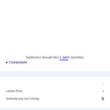
Tag
Woche
1 Monat
6 Mon.
1 Jahr
3 Jahre
Max.
► Chartanalyse
-
-
Letzter Preis
0
Veränderung zum Vortag