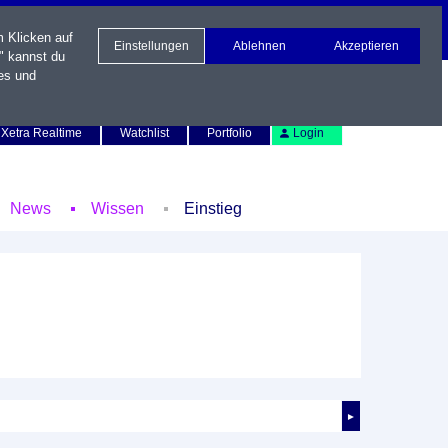
m Klicken auf
Einstellungen
Ablehnen
Akzeptieren
" kannst du
es und
Newsletter
Kontakt
English
Xetra Realtime
Watchlist
Portfolio
Login
News
Wissen
Einstieg
►