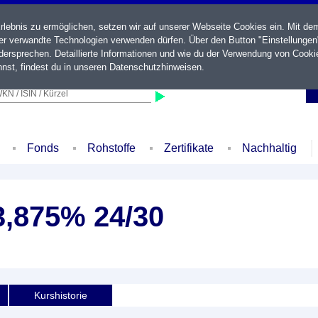
ebnis zu ermöglichen, setzen wir auf unserer Webseite Cookies ein. Mit de
der verwandte Technologien verwenden dürfen. Über den Button "Einstellungen
ersprechen. Detaillierte Informationen und wie du der Verwendung von Cooki
nst, findest du in unseren
Datenschutzhinweisen
.
KN / ISIN / Kürzel
Fonds
Rohstoffe
Zertifikate
Nachhaltig
3,875% 24/30
Kurshistorie