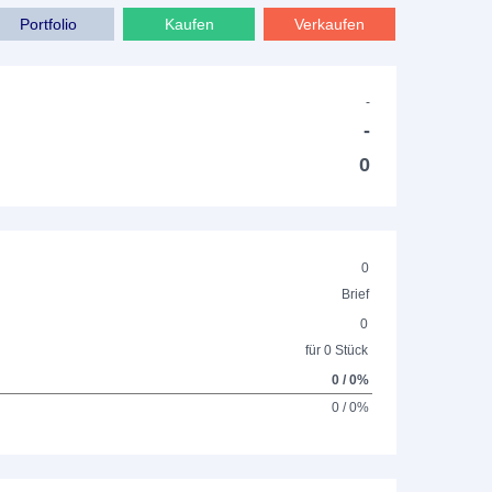
Portfolio
Kaufen
Verkaufen
-
-
0
0
Brief
0
für 0 Stück
0 / 0%
0 / 0%