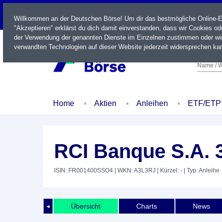
LIVE
Willkommen an der Deutschen Börse! Um dir das bestmögliche Online-Erl
"Akzeptieren" erklärst du dich damit einverstanden, dass wir Cookies o
der Verwendung der genannten Dienste im Einzelnen zustimmen oder wid
verwandten Technologien auf dieser Website jederzeit widersprechen kan
Name / W
Home
Aktien
Anleihen
ETF/ETP
RCI Banque S.A. 
ISIN: FR001400SSO4
| WKN: A3L3RJ
| Kürzel: -
| Typ: Anleihe
Übersicht
Charts
News
◄