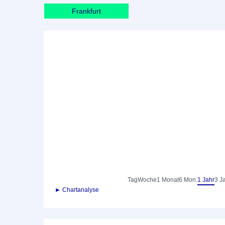
Frankfurt
Tag
Woche
1 Monat
6 Mon.
1 Jahr
3 J
► Chartanalyse