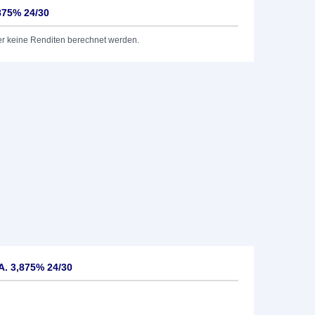
875% 24/30
er keine Renditen berechnet werden.
A. 3,875% 24/30