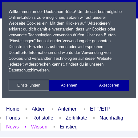
Willkommen an der Deutschen Börse! Um dir das bestmögliche
Online-Erlebnis zu ermöglichen, setzen wir auf unserer
Webseite Cookies ein. Mit dem Klicken auf "Akzeptieren"
erklärst du dich damit einverstanden, dass wir Cookies oder
verwandte Technologien verwenden dürfen. Über den Button
"Einstellungen" kannst du der Verwendung der genannten
Dienste im Einzelnen zustimmen oder widersprechen.
Detaillierte Informationen und wie du der Verwendung von
Cookies und verwandten Technologien auf dieser Website
Name / WKN / ISIN / Kürzel
jederzeit widersprechen kannst, findest du in unseren
Datenschutzhinweisen
.
Newsletter
Kontakt
English
Einstellungen
Ablehnen
Akzeptieren
Xetra Realtime
Watchlist
Portfolio
Login
Home
Aktien
Anleihen
ETF/ETP
Fonds
Rohstoffe
Zertifikate
Nachhaltig
News
Wissen
Einstieg