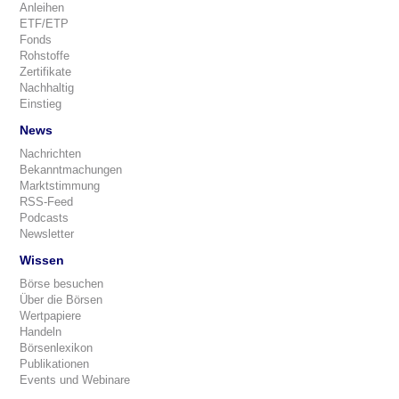
Anleihen
ETF/ETP
Fonds
Rohstoffe
Zertifikate
Nachhaltig
Einstieg
News
Nachrichten
Bekanntmachungen
Marktstimmung
RSS-Feed
Podcasts
Newsletter
Wissen
Börse besuchen
Über die Börsen
Wertpapiere
Handeln
Börsenlexikon
Publikationen
Events und Webinare