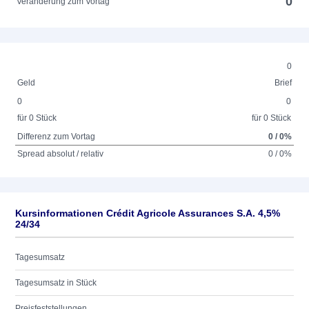
0
Veränderung zum Vortag
0
Geld
Brief
0
0
für 0 Stück
für 0 Stück
Differenz zum Vortag
0 / 0%
Spread absolut / relativ
0 / 0%
Kursinformationen Crédit Agricole Assurances S.A. 4,5%
24/34
Tagesumsatz
Tagesumsatz in Stück
Preisfeststellungen