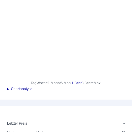
Tag
Woche
1 Monat
6 Mon.
1 Jahr
3 Jahre
Max.
► Chartanalyse
-
-
Letzter Preis