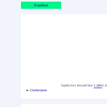
Frankfurt
Tag
Woche
1 Monat
6 Mon.
1 Jahr
3 J
► Chartanalyse