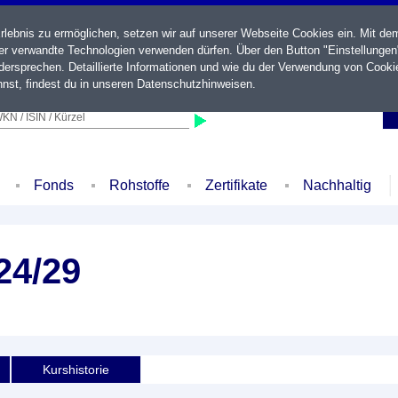
ebnis zu ermöglichen, setzen wir auf unserer Webseite Cookies ein. Mit de
der verwandte Technologien verwenden dürfen. Über den Button "Einstellungen
ersprechen. Detaillierte Informationen und wie du der Verwendung von Cooki
nst, findest du in unseren
Datenschutzhinweisen
.
KN / ISIN / Kürzel
Fonds
Rohstoffe
Zertifikate
Nachhaltig
24/29
Kurshistorie