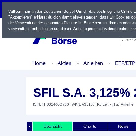
LIVE
Willkommen an der Deutschen Börse! Um dir das bestmögliche Online-Erl
"Akzeptieren" erklärst du dich damit einverstanden, dass wir Cookies o
der Verwendung der genannten Dienste im Einzelnen zustimmen oder wid
verwandten Technologien auf dieser Website jederzeit widersprechen kan
Name / W
Home
Aktien
Anleihen
ETF/ETP
SFIL S.A. 3,125% 
ISIN: FR001400QY06
| WKN: A3L1J8
| Kürzel: -
| Typ: Anleihe
Übersicht
Charts
News
◄