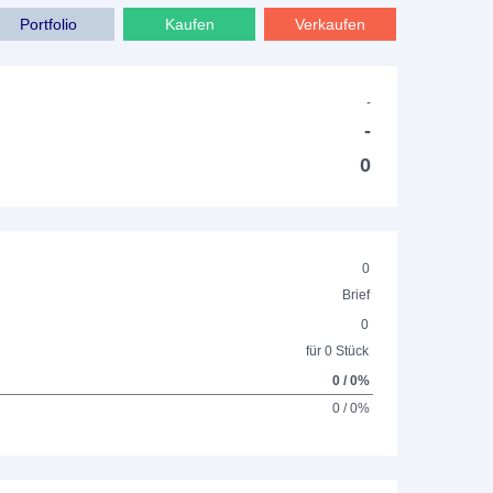
Portfolio
Kaufen
Verkaufen
-
-
0
0
Brief
0
für 0 Stück
0 / 0%
0 / 0%