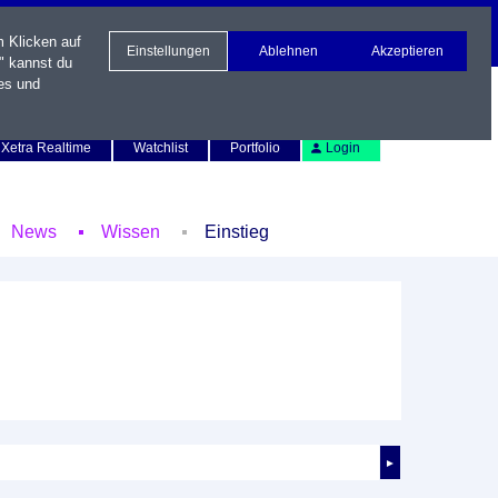
m Klicken auf
Einstellungen
Ablehnen
Akzeptieren
" kannst du
es und
Newsletter
Kontakt
English
Xetra Realtime
Watchlist
Portfolio
Login
News
Wissen
Einstieg
►