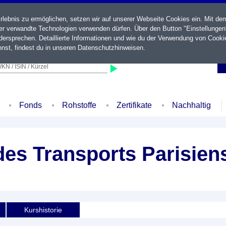
ebnis zu ermöglichen, setzen wir auf unserer Webseite Cookies ein. Mit de
der verwandte Technologien verwenden dürfen. Über den Button "Einstellungen
ersprechen. Detaillierte Informationen und wie du der Verwendung von Cooki
nst, findest du in unseren
Datenschutzhinweisen
.
KN / ISIN / Kürzel
Fonds
Rohstoffe
Zertifikate
Nachhaltig
es Transports Parisien
Kurshistorie