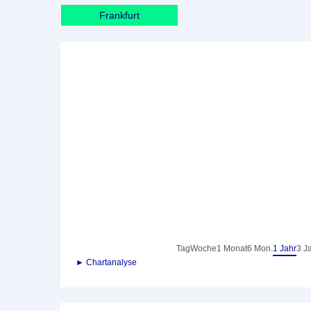
Frankfurt
Tag
Woche
1 Monat
6 Mon.
1 Jahr
3 J
► Chartanalyse