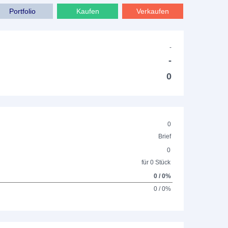
Portfolio
Kaufen
Verkaufen
-
-
0
0
Brief
0
für 0 Stück
0 / 0%
0 / 0%