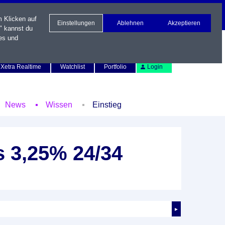
m Klicken auf
Einstellungen
Ablehnen
Akzeptieren
" kannst du
es und
Newsletter
Kontakt
English
Xetra Realtime
Watchlist
Portfolio
Login
News
Wissen
Einstieg
s 3,25% 24/34
►