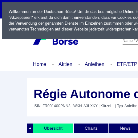
LIVE
Willkommen an der Deutschen Börse! Um dir das bestmögliche Online-Erl
"Akzeptieren" erklärst du dich damit einverstanden, dass wir Cookies o
der Verwendung der genannten Dienste im Einzelnen zustimmen oder wid
verwandten Technologien auf dieser Website jederzeit widersprechen kan
Name / W
Home
Aktien
Anleihen
ETF/ETP
Régie Autonome d
ISIN: FR001400PNN3
| WKN: A3LXKY
| Kürzel: -
| Typ: Anleihe
Übersicht
Charts
News
◄