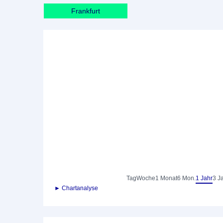
Frankfurt
Tag
Woche
1 Monat
6 Mon.
1 Jahr
3 J
► Chartanalyse