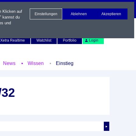
m Klicken auf
Einstellungen
Ablehnen
Akzeptieren
" kannst du
es und
Newsletter
Kontakt
English
Xetra Realtime
Watchlist
Portfolio
Login
News
Wissen
Einstieg
/32
►