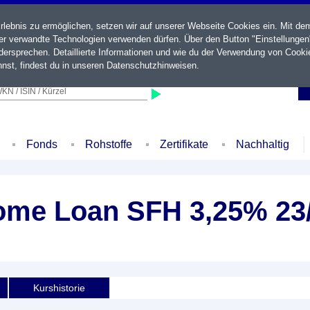
ebnis zu ermöglichen, setzen wir auf unserer Webseite Cookies ein. Mit de
der verwandte Technologien verwenden dürfen. Über den Button "Einstellungen
ersprechen. Detaillierte Informationen und wie du der Verwendung von Cooki
nst, findest du in unseren
Datenschutzhinweisen
.
KN / ISIN / Kürzel
Fonds
Rohstoffe
Zertifikate
Nachhaltig
Home Loan SFH 3,25% 23
Kurshistorie