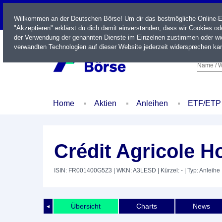
LIVE
Willkommen an der Deutschen Börse! Um dir das bestmögliche Online-Erl
"Akzeptieren" erklärst du dich damit einverstanden, dass wir Cookies o
der Verwendung der genannten Dienste im Einzelnen zustimmen oder wid
verwandten Technologien auf dieser Website jederzeit widersprechen kan
Name / W
Home
Aktien
Anleihen
ETF/ETP
Crédit Agricole 
ISIN: FR001400G5Z3
| WKN: A3LESD
| Kürzel: -
| Typ: Anleihe
Übersicht
Charts
News
◄