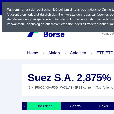
LIVE
Willkommen an der Deutschen Börse! Um dir das bestmögliche Online-Erl
"Akzeptieren" erklärst du dich damit einverstanden, dass wir Cookies o
der Verwendung der genannten Dienste im Einzelnen zustimmen oder wid
verwandten Technologien auf dieser Website jederzeit widersprechen kan
Name / W
Home
Aktien
Anleihen
ETF/ETP
Suez S.A. 2,875% 
ISIN: FR001400AFO9
| WKN: A3K5RS
| Kürzel: -
| Typ: Anleihe
Übersicht
Charts
News
◄