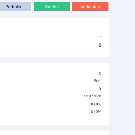
Portfolio
Kaufen
Verkaufen
-
-
0
0
Brief
0
für 0 Stück
0 / 0%
0 / 0%