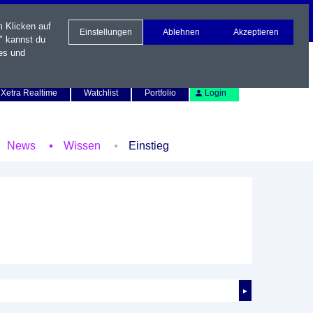
m Klicken auf
Einstellungen
Ablehnen
Akzeptieren
" kannst du
es und
Newsletter
Kontakt
English
Xetra Realtime
Watchlist
Portfolio
Login
News
Wissen
Einstieg
►