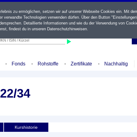
ebnis zu ermöglichen, setzen wir auf unserer Webseite Cookies ein. Mit de
der verwandte Technologien verwenden dürfen. Über den Button "Einstellungen
ersprechen. Detaillierte Informationen und wie du der Verwendung von Cooki
nst, findest du in unseren
Datenschutzhinweisen
.
KN / ISIN / Kürzel
Fonds
Rohstoffe
Zertifikate
Nachhaltig
22/34
Kurshistorie