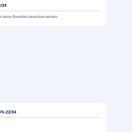
2/34
er keine Renditen berechnet werden.
5% 22/34