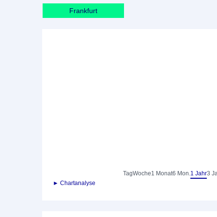
Frankfurt
Tag
Woche
1 Monat
6 Mon.
1 Jahr
3 J
► Chartanalyse