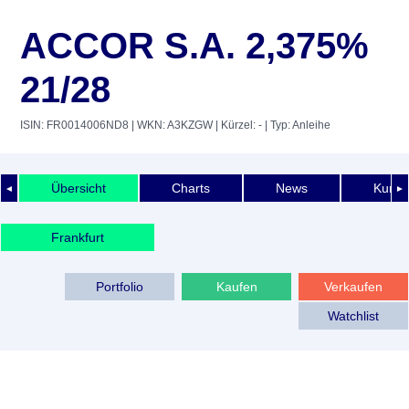
ACCOR S.A. 2,375%
21/28
ISIN: FR0014006ND8
| WKN: A3KZGW
| Kürzel: -
| Typ: Anleihe
Übersicht
Charts
News
Kurshi
◄
►
Frankfurt
Portfolio
Kaufen
Verkaufen
Watchlist