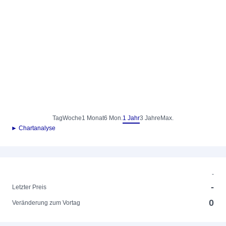
Tag
Woche
1 Monat
6 Mon.
1 Jahr
3 Jahre
Max.
► Chartanalyse
-
-
Letzter Preis
0
Veränderung zum Vortag