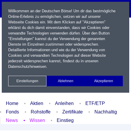
Willkommen an der Deutschen Börse! Um dir das bestmögliche
Online-Erlebnis zu ermöglichen, setzen wir auf unserer
Webseite Cookies ein. Mit dem Klicken auf "Akzeptieren"
erklärst du dich damit einverstanden, dass wir Cookies oder
verwandte Technologien verwenden dürfen. Über den Button
"Einstellungen" kannst du der Verwendung der genannten
Dienste im Einzelnen zustimmen oder widersprechen.
Detaillierte Informationen und wie du der Verwendung von
Cookies und verwandten Technologien auf dieser Website
Name / WKN / ISIN / Kürzel
jederzeit widersprechen kannst, findest du in unseren
Datenschutzhinweisen
.
Newsletter
Kontakt
English
Einstellungen
Ablehnen
Akzeptieren
Xetra Realtime
Watchlist
Portfolio
Login
Home
Aktien
Anleihen
ETF/ETP
Fonds
Rohstoffe
Zertifikate
Nachhaltig
News
Wissen
Einstieg