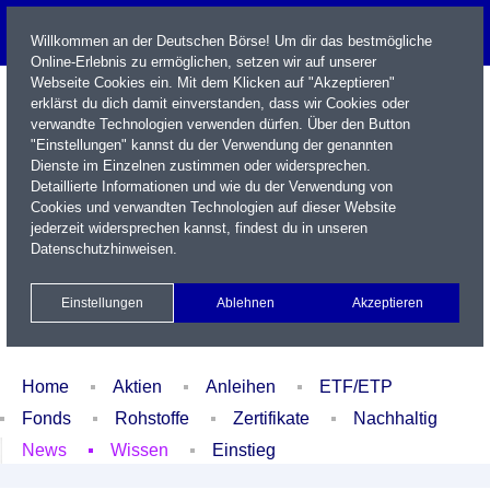
Willkommen an der Deutschen Börse! Um dir das bestmögliche
Online-Erlebnis zu ermöglichen, setzen wir auf unserer
Webseite Cookies ein. Mit dem Klicken auf "Akzeptieren"
erklärst du dich damit einverstanden, dass wir Cookies oder
verwandte Technologien verwenden dürfen. Über den Button
"Einstellungen" kannst du der Verwendung der genannten
Dienste im Einzelnen zustimmen oder widersprechen.
Detaillierte Informationen und wie du der Verwendung von
Cookies und verwandten Technologien auf dieser Website
Name / WKN / ISIN / Kürzel
jederzeit widersprechen kannst, findest du in unseren
Datenschutzhinweisen
.
Newsletter
Kontakt
English
Einstellungen
Ablehnen
Akzeptieren
Xetra Realtime
Watchlist
Portfolio
Login
Home
Aktien
Anleihen
ETF/ETP
Fonds
Rohstoffe
Zertifikate
Nachhaltig
News
Wissen
Einstieg