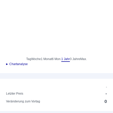
Tag
Woche
1 Monat
6 Mon.
1 Jahr
3 Jahre
Max.
► Chartanalyse
-
-
Letzter Preis
0
Veränderung zum Vortag