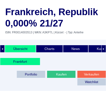
Frankreich, Republik
0,000% 21/27
ISIN: FR0014003513
| WKN: A3KP7L
| Kürzel: -
| Typ: Anleihe
Übersicht
Charts
News
Kurshi
◄
►
Frankfurt
Portfolio
Kaufen
Verkaufen
Watchlist