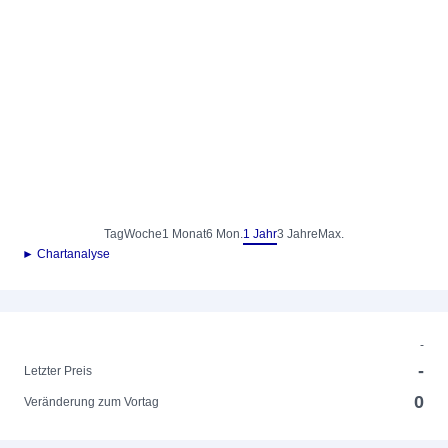
Tag
Woche
1 Monat
6 Mon.
1 Jahr
3 Jahre
Max.
► Chartanalyse
-
-
Letzter Preis
0
Veränderung zum Vortag