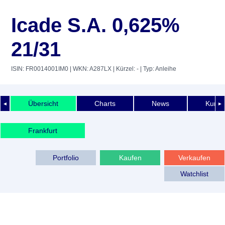
Icade S.A. 0,625%
21/31
ISIN: FR0014001IM0
| WKN: A287LX
| Kürzel: -
| Typ: Anleihe
Übersicht
Charts
News
Kurshi
◄
►
Frankfurt
Portfolio
Kaufen
Verkaufen
Watchlist