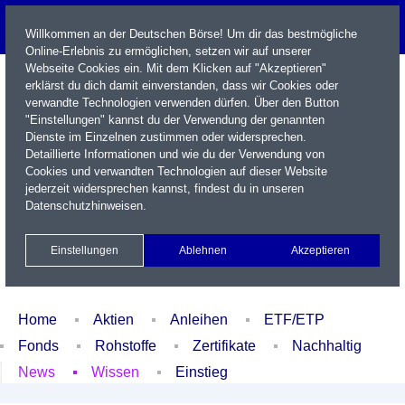
Willkommen an der Deutschen Börse! Um dir das bestmögliche
Online-Erlebnis zu ermöglichen, setzen wir auf unserer
Webseite Cookies ein. Mit dem Klicken auf "Akzeptieren"
erklärst du dich damit einverstanden, dass wir Cookies oder
verwandte Technologien verwenden dürfen. Über den Button
"Einstellungen" kannst du der Verwendung der genannten
Dienste im Einzelnen zustimmen oder widersprechen.
Detaillierte Informationen und wie du der Verwendung von
Cookies und verwandten Technologien auf dieser Website
Name / WKN / ISIN / Kürzel
jederzeit widersprechen kannst, findest du in unseren
Datenschutzhinweisen
.
Newsletter
Kontakt
English
Einstellungen
Ablehnen
Akzeptieren
Xetra Realtime
Watchlist
Portfolio
Login
Home
Aktien
Anleihen
ETF/ETP
Fonds
Rohstoffe
Zertifikate
Nachhaltig
News
Wissen
Einstieg