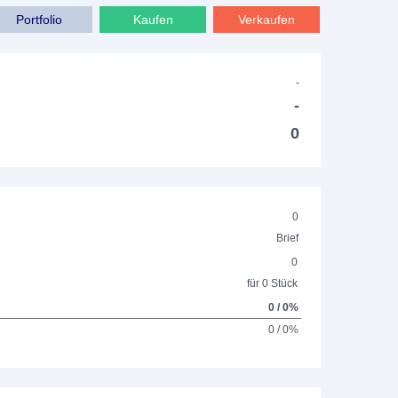
Portfolio
Kaufen
Verkaufen
-
-
0
0
Brief
0
für 0 Stück
0 / 0%
0 / 0%