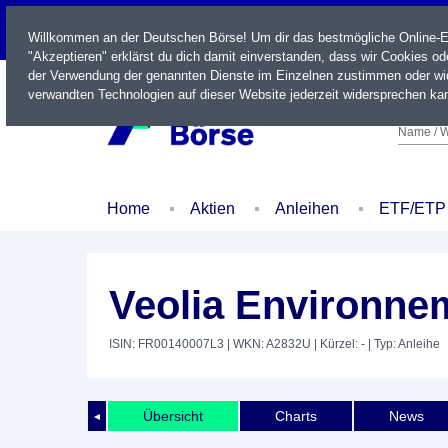
LIVE
Willkommen an der Deutschen Börse! Um dir das bestmögliche Online-Erl
"Akzeptieren" erklärst du dich damit einverstanden, dass wir Cookies o
der Verwendung der genannten Dienste im Einzelnen zustimmen oder wid
verwandten Technologien auf dieser Website jederzeit widersprechen kan
Name / W
Home
Aktien
Anleihen
ETF/ETP
Veolia Environne
ISIN: FR00140007L3
| WKN: A2832U
| Kürzel: -
| Typ: Anleihe
Übersicht
Charts
News
◄