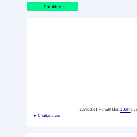
Frankfurt
Tag
Woche
1 Monat
6 Mon.
1 Jahr
3 J
► Chartanalyse