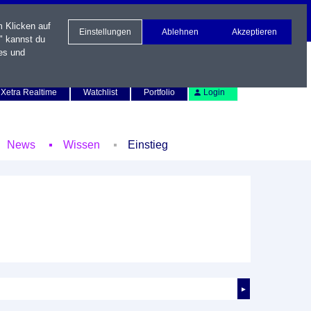
m Klicken auf
Einstellungen
Ablehnen
Akzeptieren
" kannst du
es und
Newsletter
Kontakt
English
Xetra Realtime
Watchlist
Portfolio
Login
News
Wissen
Einstieg
►