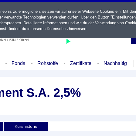
ebnis zu ermöglichen, setzen wir auf unserer Webseite Cookies ein. Mit de
der verwandte Technologien verwenden dürfen. Über den Button "Einstellungen
ersprechen. Detaillierte Informationen und wie du der Verwendung von Cooki
nst, findest du in unseren
Datenschutzhinweisen
.
KN / ISIN / Kürzel
Fonds
Rohstoffe
Zertifikate
Nachhaltig
ment S.A. 2,5%
Kurshistorie