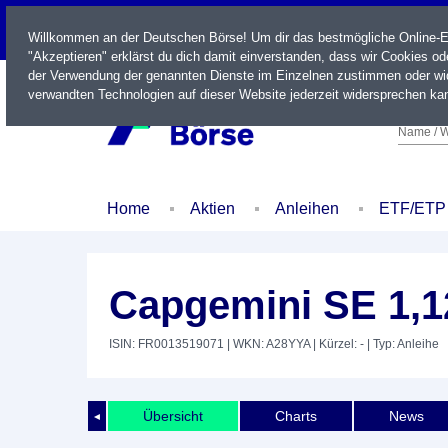
LIVE
Willkommen an der Deutschen Börse! Um dir das bestmögliche Online-Erl
"Akzeptieren" erklärst du dich damit einverstanden, dass wir Cookies o
der Verwendung der genannten Dienste im Einzelnen zustimmen oder wid
verwandten Technologien auf dieser Website jederzeit widersprechen kan
Name / W
Home
Aktien
Anleihen
ETF/ETP
Capgemini SE 1,1
ISIN: FR0013519071
| WKN: A28YYA
| Kürzel: -
| Typ: Anleihe
Übersicht
Charts
News
◄