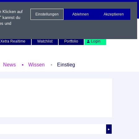
m Klicken auf
Einstellungen
Ablehnen
Akzeptieren
" kannst du
es und
Newsletter
Kontakt
English
Xetra Realtime
Watchlist
Portfolio
Login
News
Wissen
Einstieg
►