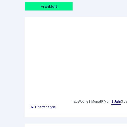
Frankfurt
Tag
Woche
1 Monat
6 Mon.
1 Jahr
3 J
► Chartanalyse