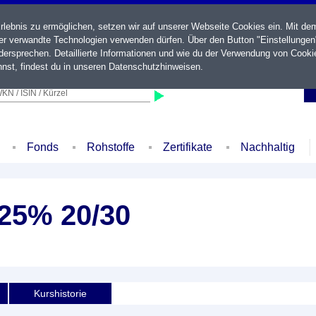
ebnis zu ermöglichen, setzen wir auf unserer Webseite Cookies ein. Mit de
der verwandte Technologien verwenden dürfen. Über den Button "Einstellungen
ersprechen. Detaillierte Informationen und wie du der Verwendung von Cooki
nst, findest du in unseren
Datenschutzhinweisen
.
KN / ISIN / Kürzel
Fonds
Rohstoffe
Zertifikate
Nachhaltig
25% 20/30
Kurshistorie