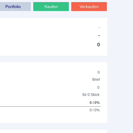
Portfolio
Kaufen
Verkaufen
-
-
0
0
Brief
0
für 0 Stück
0 / 0%
0 / 0%