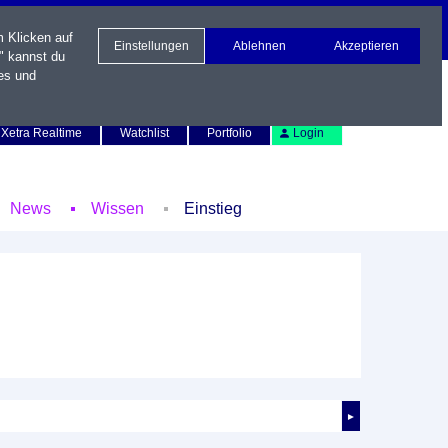
m Klicken auf
Einstellungen
Ablehnen
Akzeptieren
" kannst du
es und
Newsletter
Kontakt
English
Xetra Realtime
Watchlist
Portfolio
Login
News
Wissen
Einstieg
►