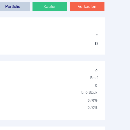
Portfolio
Kaufen
Verkaufen
-
-
0
0
Brief
0
für 0 Stück
0 / 0%
0 / 0%