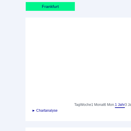
Frankfurt
Tag
Woche
1 Monat
6 Mon.
1 Jahr
3 J
► Chartanalyse