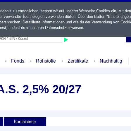
ebnis zu ermöglichen, setzen wir auf unserer Webseite Cookies ein. Mit de
der verwandte Technologien verwenden dürfen. Über den Button "Einstellungen
ersprechen. Detaillierte Informationen und wie du der Verwendung von Cooki
nst, findest du in unseren
Datenschutzhinweisen
.
KN / ISIN / Kürzel
Fonds
Rohstoffe
Zertifikate
Nachhaltig
A.S. 2,5% 20/27
Kurshistorie