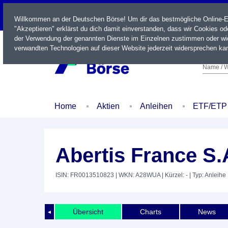
LIVE
Willkommen an der Deutschen Börse! Um dir das bestmögliche Online-Erl
"Akzeptieren" erklärst du dich damit einverstanden, dass wir Cookies o
der Verwendung der genannten Dienste im Einzelnen zustimmen oder wid
verwandten Technologien auf dieser Website jederzeit widersprechen kan
Name / W
Home
Aktien
Anleihen
ETF/ETP
Abertis France S.
ISIN: FR0013510823
| WKN: A28WUA
| Kürzel: -
| Typ: Anleihe
Übersicht
Charts
News
◄