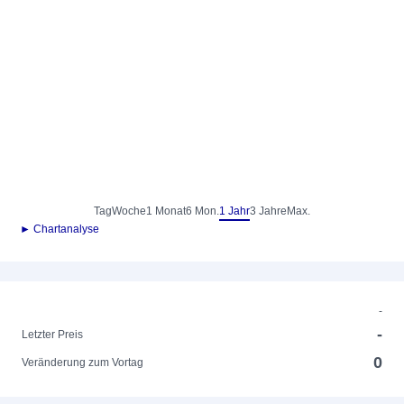
Tag
Woche
1 Monat
6 Mon.
1 Jahr
3 Jahre
Max.
► Chartanalyse
-
-
Letzter Preis
0
Veränderung zum Vortag