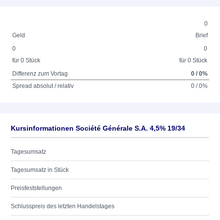
0
Geld
Brief
0
0
für 0 Stück
für 0 Stück
Differenz zum Vortag
0 / 0%
Spread absolut / relativ
0 / 0%
Kursinformationen Société Générale S.A. 4,5% 19/34
Tagesumsatz
Tagesumsatz in Stück
Preisfeststellungen
Schlusspreis des letzten Handelstages