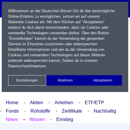
Willkommen an der Deutschen Börse! Um dir das bestmögliche
Online-Erlebnis zu ermöglichen, setzen wir auf unserer
Webseite Cookies ein. Mit dem Klicken auf "Akzeptieren"
erklärst du dich damit einverstanden, dass wir Cookies oder
verwandte Technologien verwenden dürfen. Über den Button
"Einstellungen" kannst du der Verwendung der genannten
Dienste im Einzelnen zustimmen oder widersprechen.
Detaillierte Informationen und wie du der Verwendung von
Cookies und verwandten Technologien auf dieser Website
Name / WKN / ISIN / Kürzel
jederzeit widersprechen kannst, findest du in unseren
Datenschutzhinweisen
.
Newsletter
Kontakt
English
Einstellungen
Ablehnen
Akzeptieren
Xetra Realtime
Watchlist
Portfolio
Login
Home
Aktien
Anleihen
ETF/ETP
Fonds
Rohstoffe
Zertifikate
Nachhaltig
News
Wissen
Einstieg