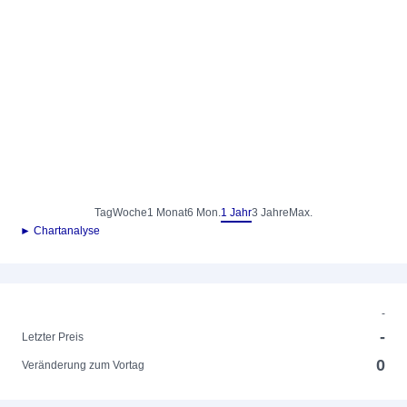
Tag
Woche
1 Monat
6 Mon.
1 Jahr
3 Jahre
Max.
► Chartanalyse
-
-
Letzter Preis
0
Veränderung zum Vortag