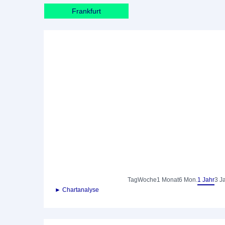
Frankfurt
Tag
Woche
1 Monat
6 Mon.
1 Jahr
3 J
► Chartanalyse