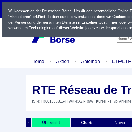
LIVE
Willkommen an der Deutschen Börse! Um dir das bestmögliche Online-Erl
"Akzeptieren" erklärst du dich damit einverstanden, dass wir Cookies o
der Verwendung der genannten Dienste im Einzelnen zustimmen oder wid
verwandten Technologien auf dieser Website jederzeit widersprechen kan
Name / W
Home
Aktien
Anleihen
ETF/ETP
RTE Réseau de Tra
ISIN: FR0013368164
| WKN: A2RR9W
| Kürzel: -
| Typ: Anleihe
Übersicht
Charts
News
◄