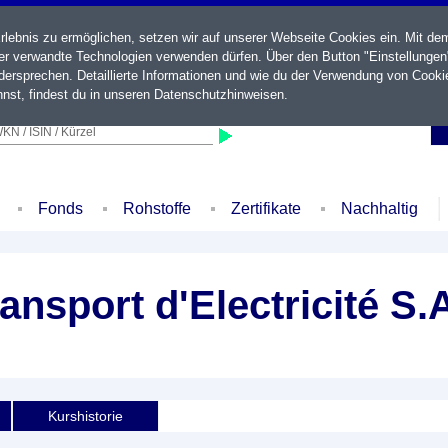
ebnis zu ermöglichen, setzen wir auf unserer Webseite Cookies ein. Mit de
der verwandte Technologien verwenden dürfen. Über den Button "Einstellungen
ersprechen. Detaillierte Informationen und wie du der Verwendung von Cooki
nst, findest du in unseren
Datenschutzhinweisen
.
KN / ISIN / Kürzel
Fonds
Rohstoffe
Zertifikate
Nachhaltig
nsport d'Electricité S.
Kurshistorie