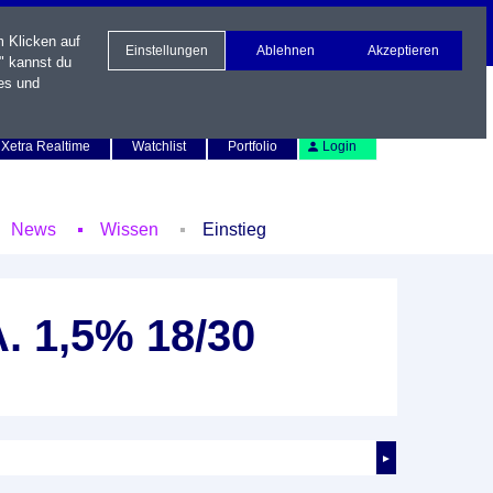
m Klicken auf
Einstellungen
Ablehnen
Akzeptieren
" kannst du
es und
Newsletter
Kontakt
English
Xetra Realtime
Watchlist
Portfolio
Login
News
Wissen
Einstieg
A. 1,5% 18/30
►