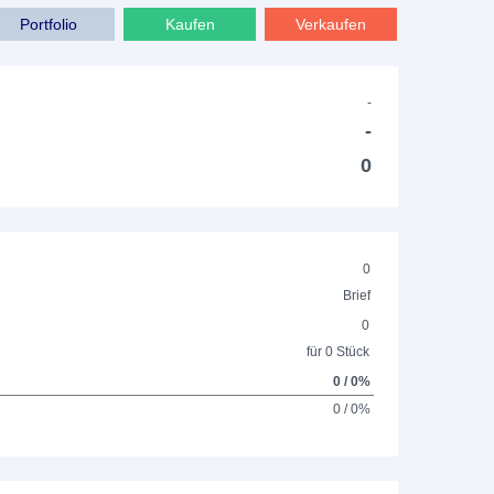
Portfolio
Kaufen
Verkaufen
-
-
0
0
Brief
0
für 0 Stück
0 / 0%
0 / 0%