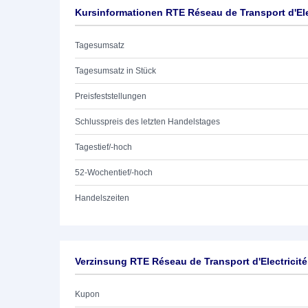
Kursinformationen RTE Réseau de Transport d'Elec
Tagesumsatz
Tagesumsatz in Stück
Preisfeststellungen
Schlusspreis des letzten Handelstages
Tagestief/-hoch
52-Wochentief/-hoch
Handelszeiten
Verzinsung RTE Réseau de Transport d'Electricité
Kupon