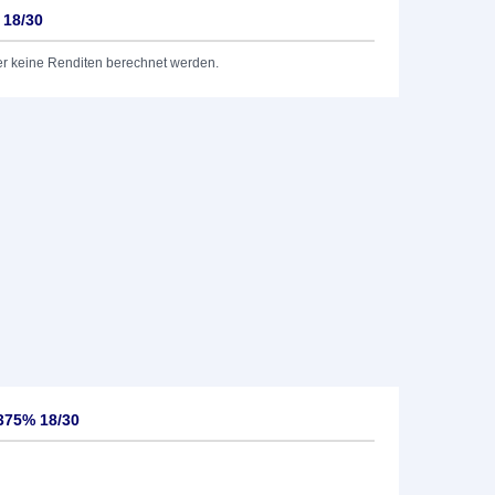
 18/30
er keine Renditen berechnet werden.
375% 18/30