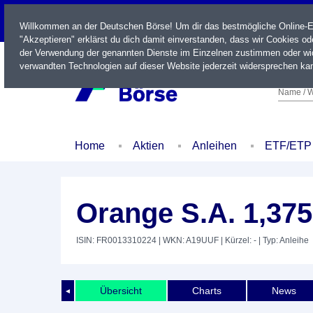
LIVE
Willkommen an der Deutschen Börse! Um dir das bestmögliche Online-Erl
"Akzeptieren" erklärst du dich damit einverstanden, dass wir Cookies o
der Verwendung der genannten Dienste im Einzelnen zustimmen oder wid
verwandten Technologien auf dieser Website jederzeit widersprechen kan
Name / W
Home
Aktien
Anleihen
ETF/ETP
Orange S.A. 1,37
ISIN: FR0013310224
| WKN: A19UUF
| Kürzel: -
| Typ: Anleihe
Übersicht
Charts
News
◄