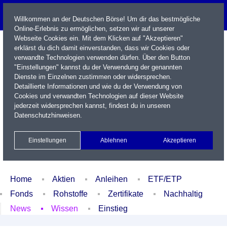
Willkommen an der Deutschen Börse! Um dir das bestmögliche
Online-Erlebnis zu ermöglichen, setzen wir auf unserer
Webseite Cookies ein. Mit dem Klicken auf "Akzeptieren"
erklärst du dich damit einverstanden, dass wir Cookies oder
verwandte Technologien verwenden dürfen. Über den Button
"Einstellungen" kannst du der Verwendung der genannten
Dienste im Einzelnen zustimmen oder widersprechen.
Detaillierte Informationen und wie du der Verwendung von
Cookies und verwandten Technologien auf dieser Website
Name / WKN / ISIN / Kürzel
jederzeit widersprechen kannst, findest du in unseren
Datenschutzhinweisen
.
Newsletter
Kontakt
English
Einstellungen
Ablehnen
Akzeptieren
Xetra Realtime
Watchlist
Portfolio
Login
Home
Aktien
Anleihen
ETF/ETP
Fonds
Rohstoffe
Zertifikate
Nachhaltig
News
Wissen
Einstieg