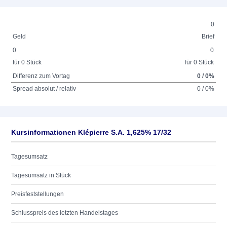
0
Geld
Brief
0
0
für 0 Stück
für 0 Stück
Differenz zum Vortag
0 / 0%
Spread absolut / relativ
0 / 0%
Kursinformationen Klépierre S.A. 1,625% 17/32
Tagesumsatz
Tagesumsatz in Stück
Preisfeststellungen
Schlusspreis des letzten Handelstages