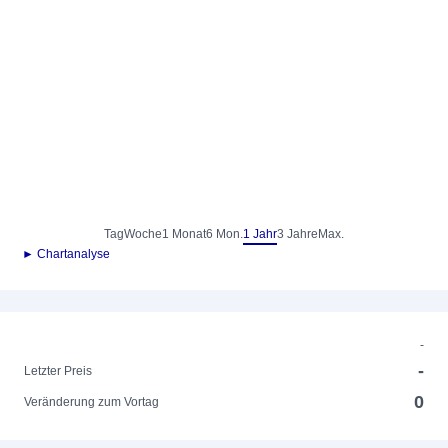
Tag
Woche
1 Monat
6 Mon.
1 Jahr
3 Jahre
Max.
► Chartanalyse
-
-
Letzter Preis
0
Veränderung zum Vortag