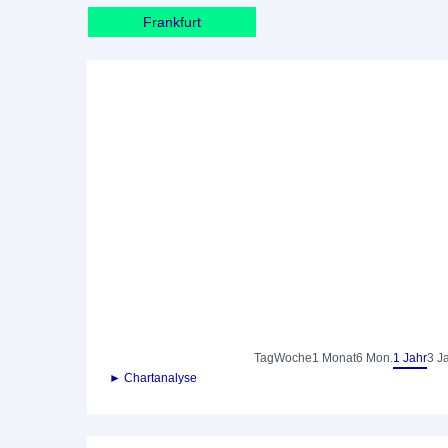
Frankfurt
Tag
Woche
1 Monat
6 Mon.
1 Jahr
3 J
► Chartanalyse