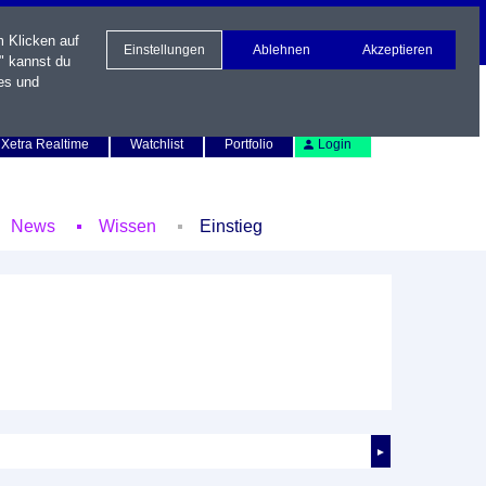
m Klicken auf
Einstellungen
Ablehnen
Akzeptieren
" kannst du
es und
Newsletter
Kontakt
English
Xetra Realtime
Watchlist
Portfolio
Login
News
Wissen
Einstieg
►