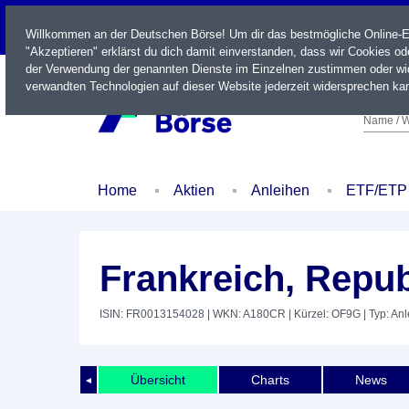
LIVE
Willkommen an der Deutschen Börse! Um dir das bestmögliche Online-Erl
"Akzeptieren" erklärst du dich damit einverstanden, dass wir Cookies o
der Verwendung der genannten Dienste im Einzelnen zustimmen oder wid
verwandten Technologien auf dieser Website jederzeit widersprechen kan
Name / W
Home
Aktien
Anleihen
ETF/ETP
Frankreich, Repub
ISIN: FR0013154028
| WKN: A180CR
| Kürzel: OF9G
| Typ: An
Übersicht
Charts
News
◄