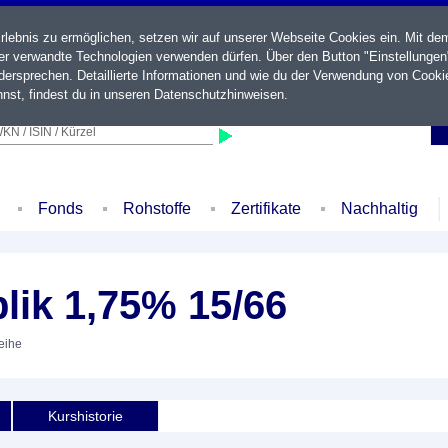
ebnis zu ermöglichen, setzen wir auf unserer Webseite Cookies ein. Mit de
der verwandte Technologien verwenden dürfen. Über den Button "Einstellungen
ersprechen. Detaillierte Informationen und wie du der Verwendung von Cooki
nst, findest du in unseren
Datenschutzhinweisen
.
KN / ISIN / Kürzel
Fonds
Rohstoffe
Zertifikate
Nachhaltig
lik 1,75% 15/66
leihe
Kurshistorie