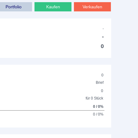
Portfolio
Kaufen
Verkaufen
-
-
0
0
Brief
0
für 0 Stück
0 / 0%
0 / 0%