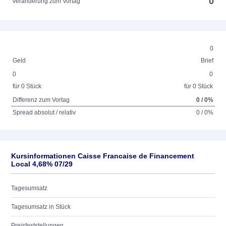
0
Veränderung zum Vortag
0
Geld
Brief
0
0
für 0 Stück
für 0 Stück
Differenz zum Vortag
0 / 0%
Spread absolut / relativ
0 / 0%
Kursinformationen Caisse Francaise de Financement
Local 4,68% 07/29
Tagesumsatz
Tagesumsatz in Stück
Preisfeststellungen