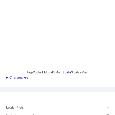
Tag
Woche
1 Monat
6 Mon.
1 Jahr
3 Jahre
Max.
► Chartanalyse
-
-
Letzter Preis