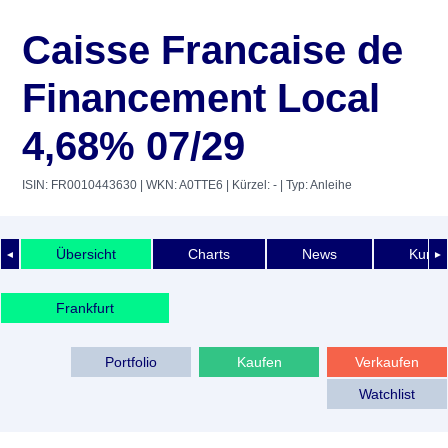
Caisse Francaise de
Financement Local
4,68% 07/29
ISIN: FR0010443630
| WKN: A0TTE6
| Kürzel: -
| Typ: Anleihe
Übersicht
Charts
News
Kurshi
◄
►
Frankfurt
Portfolio
Kaufen
Verkaufen
Watchlist