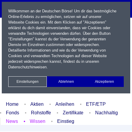
Willkommen an der Deutschen Börse! Um dir das bestmögliche
Online-Erlebnis zu ermöglichen, setzen wir auf unserer
Webseite Cookies ein. Mit dem Klicken auf "Akzeptieren"
erklärst du dich damit einverstanden, dass wir Cookies oder
verwandte Technologien verwenden dürfen. Über den Button
"Einstellungen" kannst du der Verwendung der genannten
Dienste im Einzelnen zustimmen oder widersprechen.
Detaillierte Informationen und wie du der Verwendung von
Cookies und verwandten Technologien auf dieser Website
Name / WKN / ISIN / Kürzel
jederzeit widersprechen kannst, findest du in unseren
Datenschutzhinweisen
.
Newsletter
Kontakt
English
Einstellungen
Ablehnen
Akzeptieren
Xetra Realtime
Watchlist
Portfolio
Login
Home
Aktien
Anleihen
ETF/ETP
Fonds
Rohstoffe
Zertifikate
Nachhaltig
News
Wissen
Einstieg