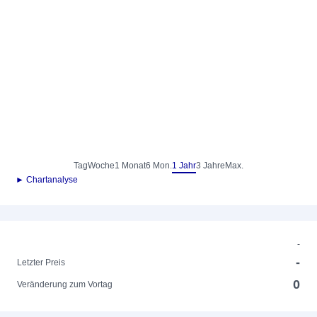
Tag
Woche
1 Monat
6 Mon.
1 Jahr
3 Jahre
Max.
► Chartanalyse
-
-
Letzter Preis
0
Veränderung zum Vortag