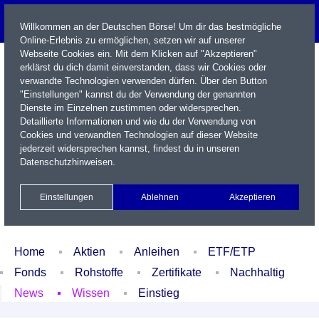
Willkommen an der Deutschen Börse! Um dir das bestmögliche
Online-Erlebnis zu ermöglichen, setzen wir auf unserer
Webseite Cookies ein. Mit dem Klicken auf "Akzeptieren"
erklärst du dich damit einverstanden, dass wir Cookies oder
verwandte Technologien verwenden dürfen. Über den Button
"Einstellungen" kannst du der Verwendung der genannten
Dienste im Einzelnen zustimmen oder widersprechen.
Detaillierte Informationen und wie du der Verwendung von
Cookies und verwandten Technologien auf dieser Website
Name / WKN / ISIN / Kürzel
jederzeit widersprechen kannst, findest du in unseren
Datenschutzhinweisen
.
Newsletter
Kontakt
English
Einstellungen
Ablehnen
Akzeptieren
Xetra Realtime
Watchlist
Portfolio
Login
Home
Aktien
Anleihen
ETF/ETP
Fonds
Rohstoffe
Zertifikate
Nachhaltig
News
Wissen
Einstieg