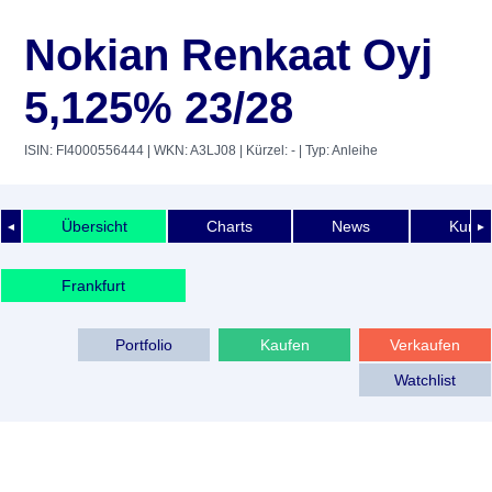
Nokian Renkaat Oyj
5,125% 23/28
ISIN: FI4000556444
| WKN: A3LJ08
| Kürzel: -
| Typ: Anleihe
Übersicht
Charts
News
Kurshi
◄
►
Frankfurt
Portfolio
Kaufen
Verkaufen
Watchlist