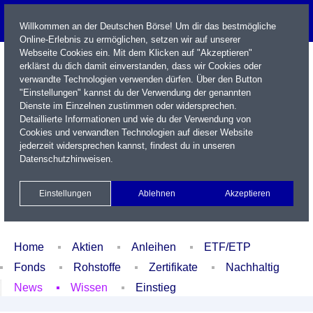
Willkommen an der Deutschen Börse! Um dir das bestmögliche
Online-Erlebnis zu ermöglichen, setzen wir auf unserer
Webseite Cookies ein. Mit dem Klicken auf "Akzeptieren"
erklärst du dich damit einverstanden, dass wir Cookies oder
verwandte Technologien verwenden dürfen. Über den Button
"Einstellungen" kannst du der Verwendung der genannten
Dienste im Einzelnen zustimmen oder widersprechen.
Detaillierte Informationen und wie du der Verwendung von
Cookies und verwandten Technologien auf dieser Website
Name / WKN / ISIN / Kürzel
jederzeit widersprechen kannst, findest du in unseren
Datenschutzhinweisen
.
Newsletter
Kontakt
English
Einstellungen
Ablehnen
Akzeptieren
Xetra Realtime
Watchlist
Portfolio
Login
Home
Aktien
Anleihen
ETF/ETP
Fonds
Rohstoffe
Zertifikate
Nachhaltig
News
Wissen
Einstieg