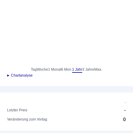
Tag
Woche
1 Monat
6 Mon.
1 Jahr
3 Jahre
Max.
► Chartanalyse
-
-
Letzter Preis
0
Veränderung zum Vortag