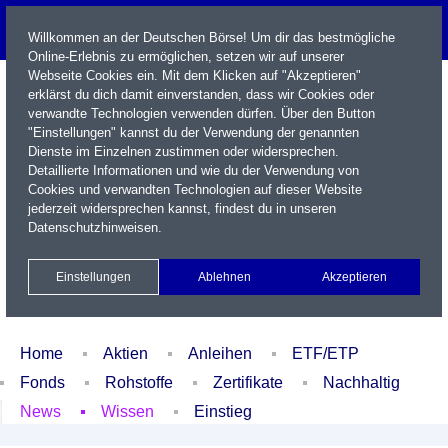
Willkommen an der Deutschen Börse! Um dir das bestmögliche
Online-Erlebnis zu ermöglichen, setzen wir auf unserer
Webseite Cookies ein. Mit dem Klicken auf "Akzeptieren"
erklärst du dich damit einverstanden, dass wir Cookies oder
verwandte Technologien verwenden dürfen. Über den Button
"Einstellungen" kannst du der Verwendung der genannten
Dienste im Einzelnen zustimmen oder widersprechen.
Detaillierte Informationen und wie du der Verwendung von
Cookies und verwandten Technologien auf dieser Website
Name / WKN / ISIN / Kürzel
jederzeit widersprechen kannst, findest du in unseren
Datenschutzhinweisen
.
Newsletter
Kontakt
English
Einstellungen
Ablehnen
Akzeptieren
Xetra Realtime
Watchlist
Portfolio
Login
Home
Aktien
Anleihen
ETF/ETP
Fonds
Rohstoffe
Zertifikate
Nachhaltig
News
Wissen
Einstieg