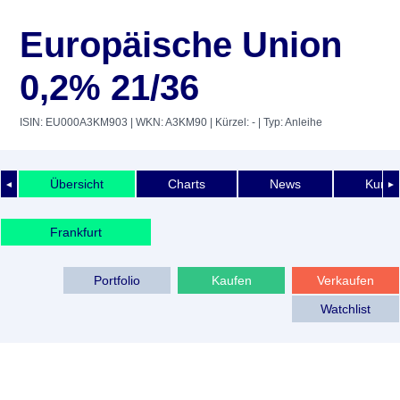
Europäische Union
0,2% 21/36
ISIN: EU000A3KM903
| WKN: A3KM90
| Kürzel: -
| Typ: Anleihe
Übersicht
Charts
News
Kurshi
◄
►
Frankfurt
Portfolio
Kaufen
Verkaufen
Watchlist