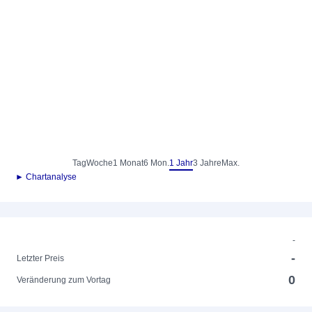
Tag
Woche
1 Monat
6 Mon.
1 Jahr
3 Jahre
Max.
► Chartanalyse
-
-
Letzter Preis
0
Veränderung zum Vortag