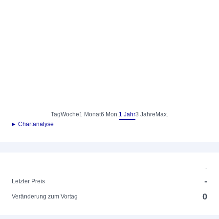
Tag
Woche
1 Monat
6 Mon.
1 Jahr
3 Jahre
Max.
► Chartanalyse
-
-
Letzter Preis
0
Veränderung zum Vortag