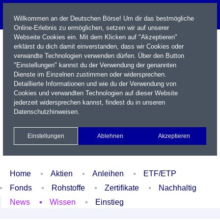
Willkommen an der Deutschen Börse! Um dir das bestmögliche
Online-Erlebnis zu ermöglichen, setzen wir auf unserer
Webseite Cookies ein. Mit dem Klicken auf "Akzeptieren"
erklärst du dich damit einverstanden, dass wir Cookies oder
verwandte Technologien verwenden dürfen. Über den Button
"Einstellungen" kannst du der Verwendung der genannten
Dienste im Einzelnen zustimmen oder widersprechen.
Detaillierte Informationen und wie du der Verwendung von
Cookies und verwandten Technologien auf dieser Website
Name / WKN / ISIN / Kürzel
jederzeit widersprechen kannst, findest du in unseren
Datenschutzhinweisen
.
Newsletter
Kontakt
English
Einstellungen
Ablehnen
Akzeptieren
Xetra Realtime
Watchlist
Portfolio
Login
Home
Aktien
Anleihen
ETF/ETP
Fonds
Rohstoffe
Zertifikate
Nachhaltig
News
Wissen
Einstieg