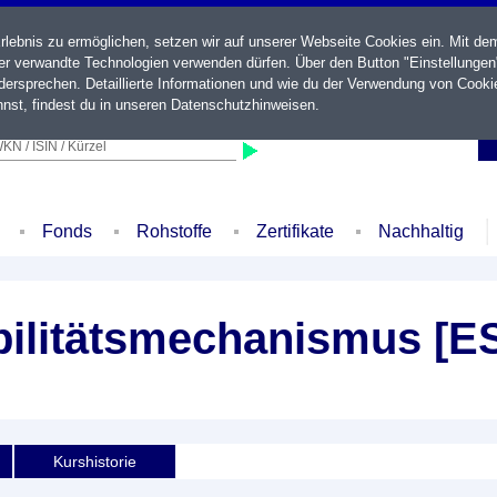
ebnis zu ermöglichen, setzen wir auf unserer Webseite Cookies ein. Mit de
der verwandte Technologien verwenden dürfen. Über den Button "Einstellungen
ersprechen. Detaillierte Informationen und wie du der Verwendung von Cooki
nst, findest du in unseren
Datenschutzhinweisen
.
KN / ISIN / Kürzel
Fonds
Rohstoffe
Zertifikate
Nachhaltig
bilitätsmechanismus [E
Kurshistorie