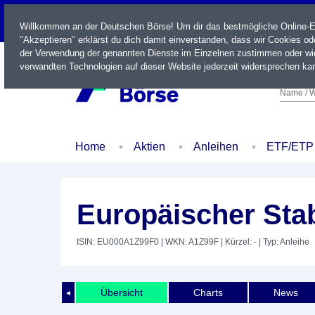
LIVE
Willkommen an der Deutschen Börse! Um dir das bestmögliche Online-Erl
"Akzeptieren" erklärst du dich damit einverstanden, dass wir Cookies o
der Verwendung der genannten Dienste im Einzelnen zustimmen oder wid
verwandten Technologien auf dieser Website jederzeit widersprechen kan
Name / W
Home
Aktien
Anleihen
ETF/ETP
Europäischer Sta
ISIN: EU000A1Z99F0
| WKN: A1Z99F
| Kürzel: -
| Typ: Anleihe
Übersicht
Charts
News
◄