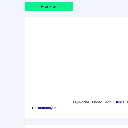
Frankfurt
Tag
Woche
1 Monat
6 Mon.
1 Jahr
3 J
► Chartanalyse