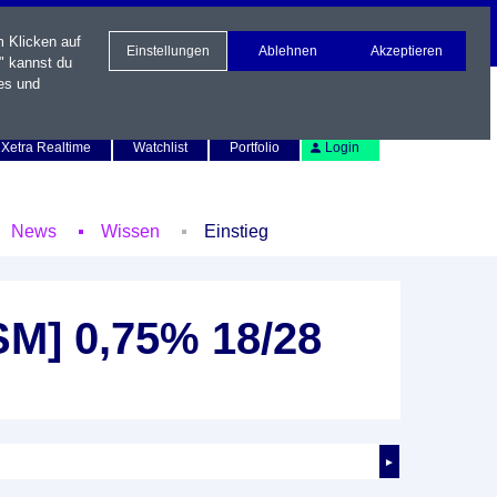
m Klicken auf
Einstellungen
Ablehnen
Akzeptieren
" kannst du
es und
Newsletter
Kontakt
English
Xetra Realtime
Watchlist
Portfolio
Login
News
Wissen
Einstieg
SM] 0,75% 18/28
►