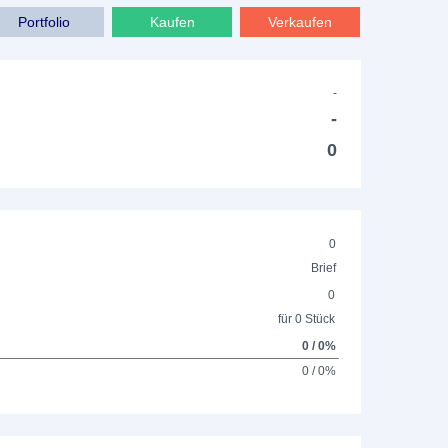
Portfolio
Kaufen
Verkaufen
-
-
0
0
Brief
0
für 0 Stück
0 / 0%
0 / 0%