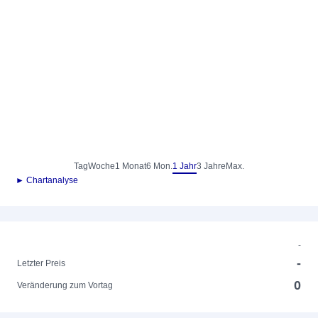
Tag
Woche
1 Monat
6 Mon.
1 Jahr
3 Jahre
Max.
► Chartanalyse
-
-
Letzter Preis
0
Veränderung zum Vortag