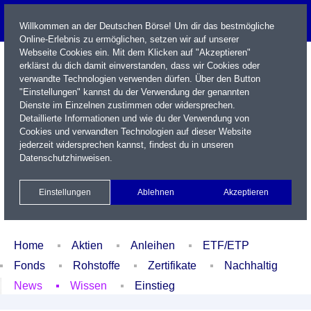
Willkommen an der Deutschen Börse! Um dir das bestmögliche
Online-Erlebnis zu ermöglichen, setzen wir auf unserer
Webseite Cookies ein. Mit dem Klicken auf "Akzeptieren"
erklärst du dich damit einverstanden, dass wir Cookies oder
verwandte Technologien verwenden dürfen. Über den Button
"Einstellungen" kannst du der Verwendung der genannten
Dienste im Einzelnen zustimmen oder widersprechen.
Detaillierte Informationen und wie du der Verwendung von
Cookies und verwandten Technologien auf dieser Website
Name / WKN / ISIN / Kürzel
jederzeit widersprechen kannst, findest du in unseren
Datenschutzhinweisen
.
Newsletter
Kontakt
English
Einstellungen
Ablehnen
Akzeptieren
Xetra Realtime
Watchlist
Portfolio
Login
Home
Aktien
Anleihen
ETF/ETP
Fonds
Rohstoffe
Zertifikate
Nachhaltig
News
Wissen
Einstieg