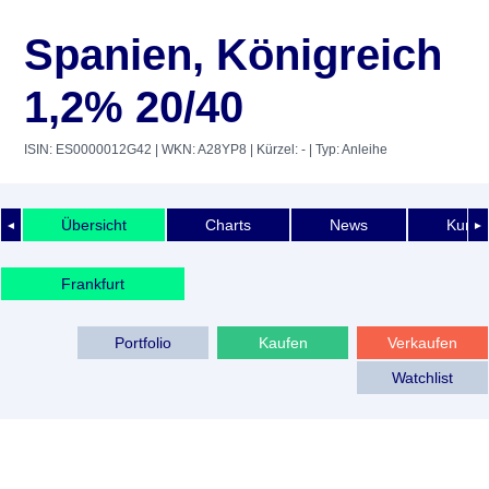
Spanien, Königreich
1,2% 20/40
ISIN: ES0000012G42
| WKN: A28YP8
| Kürzel: -
| Typ: Anleihe
Übersicht
Charts
News
Kurshi
◄
►
Frankfurt
Portfolio
Kaufen
Verkaufen
Watchlist