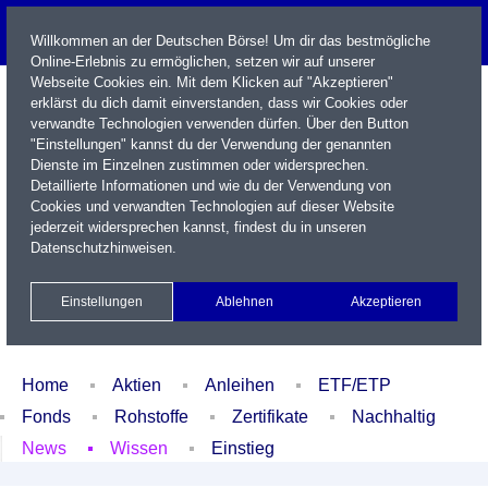
Willkommen an der Deutschen Börse! Um dir das bestmögliche
Online-Erlebnis zu ermöglichen, setzen wir auf unserer
Webseite Cookies ein. Mit dem Klicken auf "Akzeptieren"
erklärst du dich damit einverstanden, dass wir Cookies oder
verwandte Technologien verwenden dürfen. Über den Button
"Einstellungen" kannst du der Verwendung der genannten
Dienste im Einzelnen zustimmen oder widersprechen.
Detaillierte Informationen und wie du der Verwendung von
Cookies und verwandten Technologien auf dieser Website
Name / WKN / ISIN / Kürzel
jederzeit widersprechen kannst, findest du in unseren
Datenschutzhinweisen
.
Newsletter
Kontakt
English
Einstellungen
Ablehnen
Akzeptieren
Xetra Realtime
Watchlist
Portfolio
Login
Home
Aktien
Anleihen
ETF/ETP
Fonds
Rohstoffe
Zertifikate
Nachhaltig
News
Wissen
Einstieg