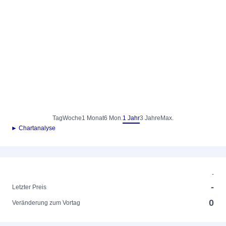
Tag
Woche
1 Monat
6 Mon.
1 Jahr
3 Jahre
Max.
► Chartanalyse
-
-
Letzter Preis
0
Veränderung zum Vortag