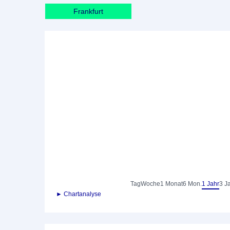
Frankfurt
Tag
Woche
1 Monat
6 Mon.
1 Jahr
3 J
► Chartanalyse