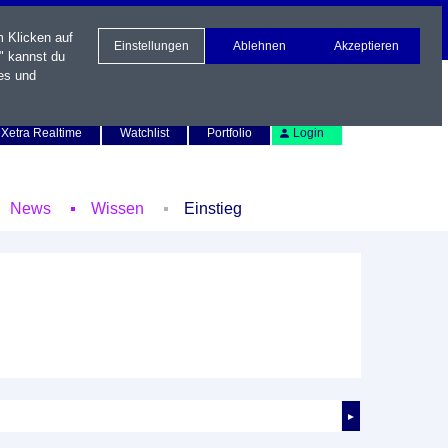
m Klicken auf
Einstellungen
Ablehnen
Akzeptieren
" kannst du
es und
Newsletter
Kontakt
English
Xetra Realtime
Watchlist
Portfolio
Login
News
Wissen
Einstieg
►