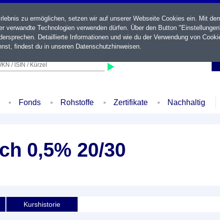
ebnis zu ermöglichen, setzen wir auf unserer Webseite Cookies ein. Mit de
der verwandte Technologien verwenden dürfen. Über den Button "Einstellungen
ersprechen. Detaillierte Informationen und wie du der Verwendung von Cooki
nst, findest du in unseren
Datenschutzhinweisen
.
KN / ISIN / Kürzel
Fonds
Rohstoffe
Zertifikate
Nachhaltig
ch 0,5% 20/30
Kurshistorie