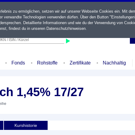
ebnis zu ermöglichen, setzen wir auf unserer Webseite Cookies ein. Mit de
der verwandte Technologien verwenden dürfen. Über den Button "Einstellungen
ersprechen. Detaillierte Informationen und wie du der Verwendung von Cooki
nst, findest du in unseren
Datenschutzhinweisen
.
KN / ISIN / Kürzel
Fonds
Rohstoffe
Zertifikate
Nachhaltig
ch 1,45% 17/27
eihe
Kurshistorie