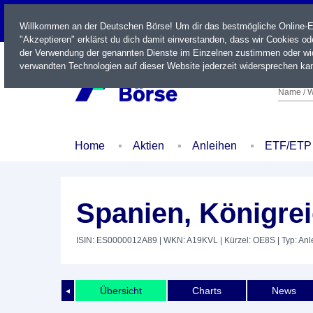
LIVE
Willkommen an der Deutschen Börse! Um dir das bestmögliche Online-Erl
"Akzeptieren" erklärst du dich damit einverstanden, dass wir Cookies o
der Verwendung der genannten Dienste im Einzelnen zustimmen oder wid
verwandten Technologien auf dieser Website jederzeit widersprechen kan
Name / W
Home
Aktien
Anleihen
ETF/ETP
Spanien, Königrei
ISIN: ES0000012A89
| WKN: A19KVL
| Kürzel: OE8S
| Typ: Anl
Übersicht
Charts
News
◄