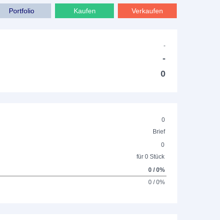
Portfolio
Kaufen
Verkaufen
-
-
0
0
Brief
0
für 0 Stück
0 / 0%
0 / 0%