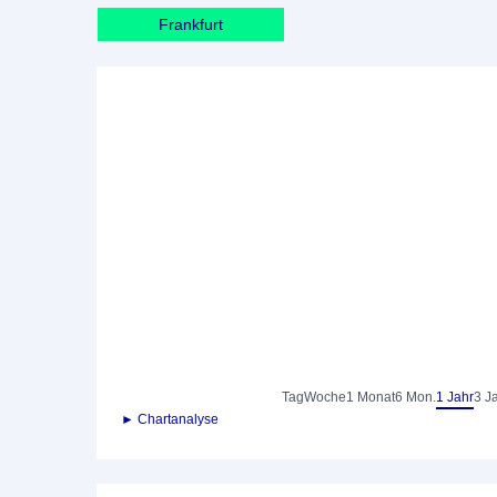
Frankfurt
Tag
Woche
1 Monat
6 Mon.
1 Jahr
3 J
► Chartanalyse