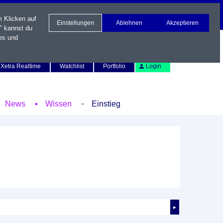
m Klicken auf
Einstellungen
Ablehnen
Akzeptieren
" kannst du
es und
Newsletter
Kontakt
English
Xetra Realtime
Watchlist
Portfolio
Login
News
Wissen
Einstieg
►