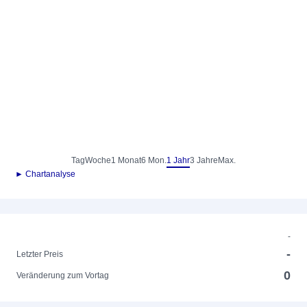
Tag
Woche
1 Monat
6 Mon.
1 Jahr
3 Jahre
Max.
► Chartanalyse
-
-
Letzter Preis
0
Veränderung zum Vortag