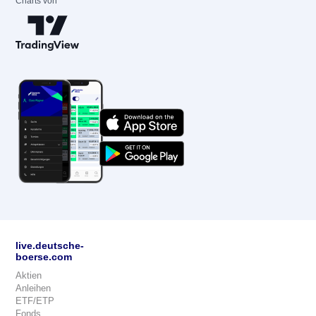
Charts von
live.deutsche-
boerse.com
Aktien
Anleihen
ETF/ETP
Fonds