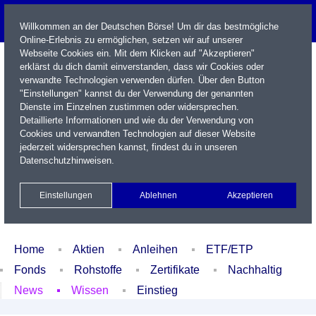
Willkommen an der Deutschen Börse! Um dir das bestmögliche
Online-Erlebnis zu ermöglichen, setzen wir auf unserer
Webseite Cookies ein. Mit dem Klicken auf "Akzeptieren"
erklärst du dich damit einverstanden, dass wir Cookies oder
verwandte Technologien verwenden dürfen. Über den Button
"Einstellungen" kannst du der Verwendung der genannten
Dienste im Einzelnen zustimmen oder widersprechen.
Detaillierte Informationen und wie du der Verwendung von
Cookies und verwandten Technologien auf dieser Website
Name / WKN / ISIN / Kürzel
jederzeit widersprechen kannst, findest du in unseren
Datenschutzhinweisen
.
Newsletter
Kontakt
English
Einstellungen
Ablehnen
Akzeptieren
Xetra Realtime
Watchlist
Portfolio
Login
Home
Aktien
Anleihen
ETF/ETP
Fonds
Rohstoffe
Zertifikate
Nachhaltig
News
Wissen
Einstieg