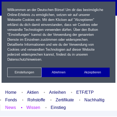
Willkommen an der Deutschen Börse! Um dir das bestmögliche
Online-Erlebnis zu ermöglichen, setzen wir auf unserer
Webseite Cookies ein. Mit dem Klicken auf "Akzeptieren"
erklärst du dich damit einverstanden, dass wir Cookies oder
verwandte Technologien verwenden dürfen. Über den Button
"Einstellungen" kannst du der Verwendung der genannten
Dienste im Einzelnen zustimmen oder widersprechen.
Detaillierte Informationen und wie du der Verwendung von
Cookies und verwandten Technologien auf dieser Website
Name / WKN / ISIN / Kürzel
jederzeit widersprechen kannst, findest du in unseren
Datenschutzhinweisen
.
Newsletter
Kontakt
English
Einstellungen
Ablehnen
Akzeptieren
Xetra Realtime
Watchlist
Portfolio
Login
Home
Aktien
Anleihen
ETF/ETP
Fonds
Rohstoffe
Zertifikate
Nachhaltig
News
Wissen
Einstieg