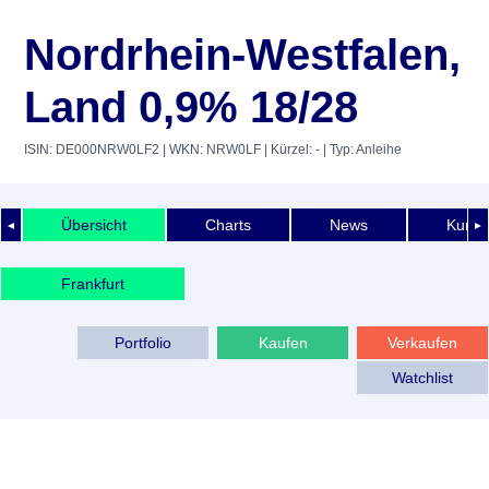
Nordrhein-Westfalen,
Land 0,9% 18/28
ISIN: DE000NRW0LF2
| WKN: NRW0LF
| Kürzel: -
| Typ: Anleihe
Übersicht
Charts
News
Kurshi
◄
►
Frankfurt
Portfolio
Kaufen
Verkaufen
Watchlist