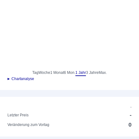
Tag
Woche
1 Monat
6 Mon.
1 Jahr
3 Jahre
Max.
► Chartanalyse
-
-
Letzter Preis
0
Veränderung zum Vortag