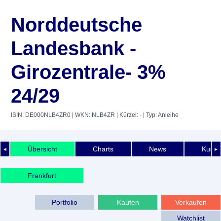
Norddeutsche
Landesbank -
Girozentrale- 3%
24/29
ISIN: DE000NLB4ZR0
| WKN: NLB4ZR
| Kürzel: -
| Typ: Anleihe
Übersicht
Charts
News
Kurshi
◄
►
Frankfurt
Portfolio
Kaufen
Verkaufen
Watchlist