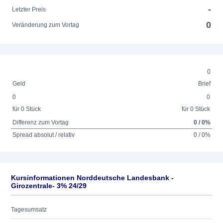
-
Letzter Preis
0
Veränderung zum Vortag
0
Geld
Brief
0
0
für 0 Stück
für 0 Stück
Differenz zum Vortag
0 / 0%
Spread absolut / relativ
0 / 0%
Kursinformationen Norddeutsche Landesbank -
Girozentrale- 3% 24/29
Tagesumsatz