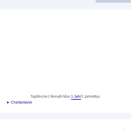
Tag
Woche
1 Monat
6 Mon.
1 Jahr
3 Jahre
Max.
► Chartanalyse
-