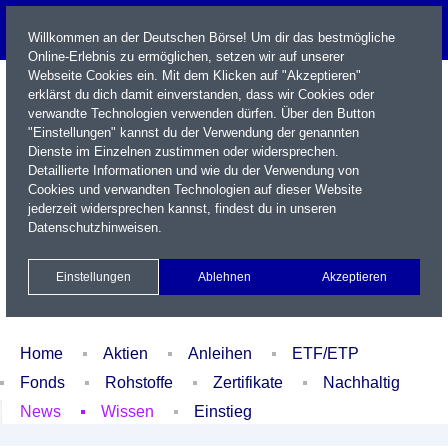
Willkommen an der Deutschen Börse! Um dir das bestmögliche
Online-Erlebnis zu ermöglichen, setzen wir auf unserer
Webseite Cookies ein. Mit dem Klicken auf "Akzeptieren"
erklärst du dich damit einverstanden, dass wir Cookies oder
verwandte Technologien verwenden dürfen. Über den Button
"Einstellungen" kannst du der Verwendung der genannten
Dienste im Einzelnen zustimmen oder widersprechen.
Detaillierte Informationen und wie du der Verwendung von
Cookies und verwandten Technologien auf dieser Website
Name / WKN / ISIN / Kürzel
jederzeit widersprechen kannst, findest du in unseren
Datenschutzhinweisen
.
Newsletter
Kontakt
English
Einstellungen
Ablehnen
Akzeptieren
Xetra Realtime
Watchlist
Portfolio
Login
Home
Aktien
Anleihen
ETF/ETP
Fonds
Rohstoffe
Zertifikate
Nachhaltig
News
Wissen
Einstieg